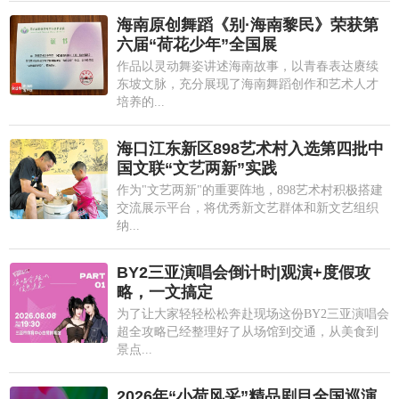
海南原创舞蹈《别·海南黎民》荣获第
六届“荷花少年”全国展
作品以灵动舞姿讲述海南故事，以青春表达赓续
东坡文脉，充分展现了海南舞蹈创作和艺术人才
培养的...
海口江东新区898艺术村入选第四批中
国文联“文艺两新”实践
作为"文艺两新"的重要阵地，898艺术村积极搭建
交流展示平台，将优秀新文艺群体和新文艺组织
纳...
BY2三亚演唱会倒计时|观演+度假攻
略，一文搞定
为了让大家轻轻松松奔赴现场这份BY2三亚演唱会
超全攻略已经整理好了从场馆到交通，从美食到
景点...
2026年“小荷风采”精品剧目全国巡演