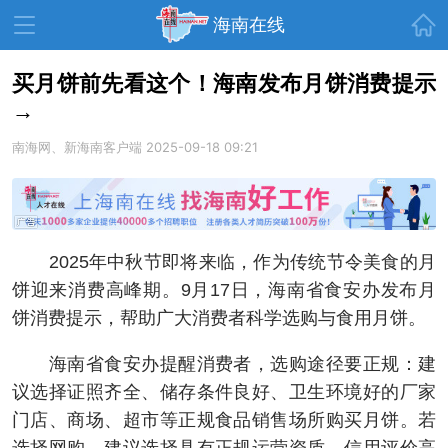
首页
海南在线
买月饼前先看这个！海南发布月饼消费提示
→
资讯中心
热点
旅游
南海网、新海南客户端
2025-09-18 09:21
文体
消费
财经
教育
健康
房产
家装
交通
美食
2025年中秋节即将来临，作为传统节令美食的月
生活
演出
活动
饼迎来消费高峰期。9月17日，海南省食安办发布月
饼消费提示，帮助广大消费者科学选购与食用月饼。
展会
走读海南
周末去哪儿
海南省食安办提醒消费者，选购途径要正规：建
人才在线
天涯企服
议选择证照齐全、储存条件良好、卫生环境好的厂家
门店、商场、超市等正规食品销售场所购买月饼。若