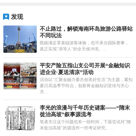
发现
不止路过，解锁海南环岛旅游公路驿站
不同玩法
既能满足零基础游客体验，也可承办国际赛事，
真正实现"浪等人"的全天候冲浪。...
平安产险五指山支公司开展“金融知识
进企业·夏送清凉”活动
活动以"汇聚金融力量共创美好生活"为主题，紧扣
夏日高温季节特点，创新将金融知识宣传与关心
关...
李光的浪漫与千年历史谜案——“隋末
徙治高坡”叙事源流考
笔者关注这个问题也有一段时间，下面尝试对"隋
末徙治高坡"的源流作一些考证研究。...