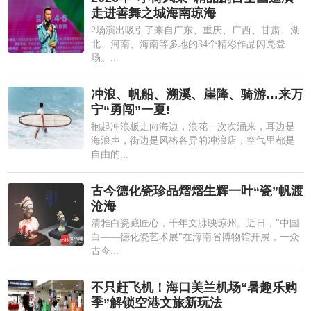
走进善舞之城海南琼海
2场演出吸引了来自广东、重庆、广西、甘肃、湖
北、河南、海南等多地的34个精彩作品闪亮登
场。...
冲浪、帆船、溯溪、崖降、骑游…来万
宁“勇闯”一夏!
抱起冲浪板走向海边，浪花一次次涌来，耳边是
海浪声，街边是风格各异的冲浪店，空气里都是
自由的...
古今德化瓷珍品熠熠生辉一叶“瓷”帆渡
沧海
清雅白瓷藏匠心，千年文脉映琼州。近日，"中国
白——德化瓷艺术展"在海南省博物馆开展，一众
古今...
不只赶飞机！海口美兰机场“暑趣乐购
季”解锁空港文旅新玩法