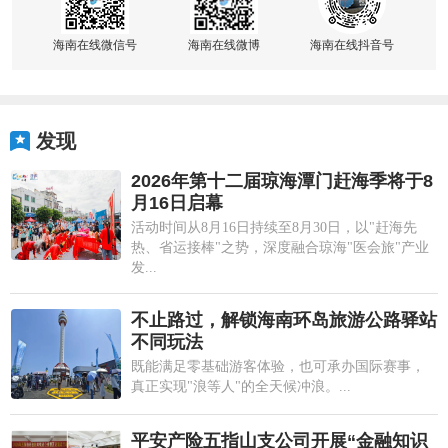
海南在线微信号
海南在线微博
海南在线抖音号
发现
2026年第十二届琼海潭门赶海季将于8
月16日启幕
活动时间从8月16日持续至8月30日，以"赶海先
热、省运接棒"之势，深度融合琼海"医会旅"产业
发...
不止路过，解锁海南环岛旅游公路驿站
不同玩法
既能满足零基础游客体验，也可承办国际赛事，
真正实现"浪等人"的全天候冲浪。...
平安产险五指山支公司开展“金融知识