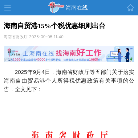
首页
海南在线
海南自贸港15%个税优惠细则出台
海南省财政厅
资讯中心
2025-09-05 11:40
热点
旅游
文体
消费
财经
教育
健康
房产
2025年9月4日，海南省财政厅等五部门关于落实
家装
交通
美食
海南自由贸易港个人所得税优惠政策有关事项的公
生活
演出
活动
告，全文见下：
展会
走读海南
周末去哪儿
人才在线
天涯企服