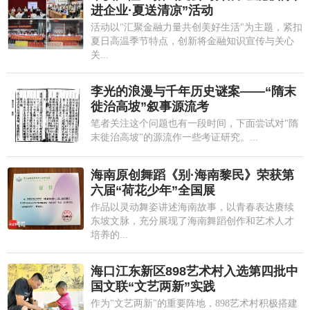
进企业·夏送清凉”活动
活动以"汇聚金融力量共创美好生活"为主题，紧扣
夏日高温季节特点，创新将金融知识宣传与关心
关...
李光的浪漫与千年历史谜案——“隋末
徙治高坡”叙事源流考
笔者关注这个问题也有一段时间，下面尝试对"隋
末徙治高坡"的源流作一些考证研究。...
海南原创舞蹈《别·海南黎民》荣获第
六届“荷花少年”全国展
作品以灵动舞姿讲述海南故事，以青春表达赓续
东坡文脉，充分展现了海南舞蹈创作和艺术人才
培养的...
海口江东新区898艺术村入选第四批中
国文联“文艺两新”实践
作为"文艺两新"的重要阵地，898艺术村积极搭建