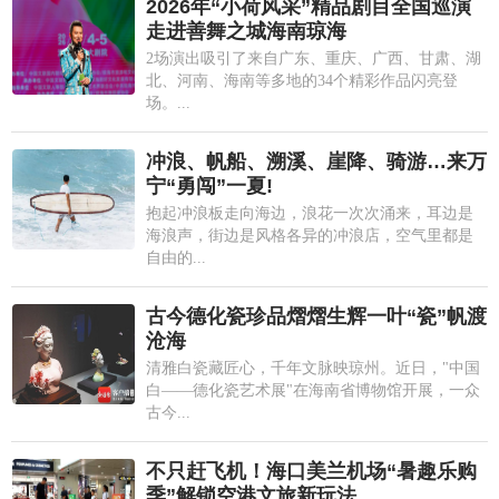
2026年“小荷风采”精品剧目全国巡演
走进善舞之城海南琼海
2场演出吸引了来自广东、重庆、广西、甘肃、湖
北、河南、海南等多地的34个精彩作品闪亮登
场。...
冲浪、帆船、溯溪、崖降、骑游…来万
宁“勇闯”一夏!
抱起冲浪板走向海边，浪花一次次涌来，耳边是
海浪声，街边是风格各异的冲浪店，空气里都是
自由的...
古今德化瓷珍品熠熠生辉一叶“瓷”帆渡
沧海
清雅白瓷藏匠心，千年文脉映琼州。近日，"中国
白——德化瓷艺术展"在海南省博物馆开展，一众
古今...
不只赶飞机！海口美兰机场“暑趣乐购
季”解锁空港文旅新玩法