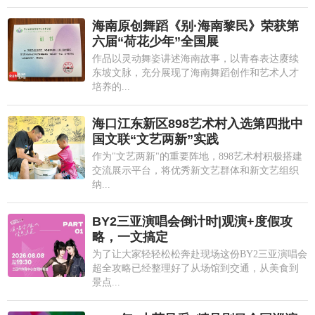
海南原创舞蹈《别·海南黎民》荣获第
六届“荷花少年”全国展
作品以灵动舞姿讲述海南故事，以青春表达赓续
东坡文脉，充分展现了海南舞蹈创作和艺术人才
培养的...
海口江东新区898艺术村入选第四批中
国文联“文艺两新”实践
作为"文艺两新"的重要阵地，898艺术村积极搭建
交流展示平台，将优秀新文艺群体和新文艺组织
纳...
BY2三亚演唱会倒计时|观演+度假攻
略，一文搞定
为了让大家轻轻松松奔赴现场这份BY2三亚演唱会
超全攻略已经整理好了从场馆到交通，从美食到
景点...