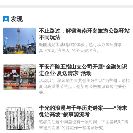
发现
不止路过，解锁海南环岛旅游公路驿站
不同玩法
既能满足零基础游客体验，也可承办国际赛事，
真正实现"浪等人"的全天候冲浪。...
平安产险五指山支公司开展“金融知识
进企业·夏送清凉”活动
活动以"汇聚金融力量共创美好生活"为主题，紧扣
夏日高温季节特点，创新将金融知识宣传与关心
关...
李光的浪漫与千年历史谜案——“隋末
徙治高坡”叙事源流考
笔者关注这个问题也有一段时间，下面尝试对"隋
末徙治高坡"的源流作一些考证研究。...