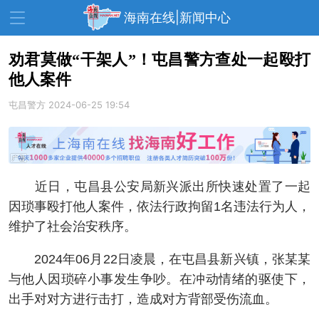
海南在线|新闻中心
劝君莫做“干架人”！屯昌警方查处一起殴打
他人案件
资讯中心
热点
旅游
屯昌警方
2024-06-25 19:54
文体
消费
财经
教育
健康
房产
家装
交通
美食
近日，屯昌县公安局新兴派出所快速处置了一起
生活
演出
活动
因琐事殴打他人案件，依法行政拘留1名违法行为人，
维护了社会治安秩序。
展会
走读海南
周末去哪儿
2024年06月22日凌晨，在屯昌县新兴镇，张某某
人才在线
天涯企服
与他人因琐碎小事发生争吵。在冲动情绪的驱使下，
出手对对方进行击打，造成对方背部受伤流血。