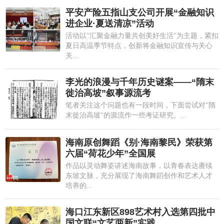
平安产险五指山支公司开展“金融知识
进企业·夏送清凉”活动
活动以"汇聚金融力量共创美好生活"为主题，紧扣
夏日高温季节特点，创新将金融知识宣传与关心
关...
李光的浪漫与千年历史谜案——“隋末
徙治高坡”叙事源流考
笔者关注这个问题也有一段时间，下面尝试对"隋
末徙治高坡"的源流作一些考证研究。...
海南原创舞蹈《别·海南黎民》荣获第
六届“荷花少年”全国展
作品以灵动舞姿讲述海南故事，以青春表达赓续
东坡文脉，充分展现了海南舞蹈创作和艺术人才
培养的...
海口江东新区898艺术村入选第四批中
国文联“文艺两新”实践