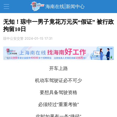
海南在线|新闻中心
无知！琼中一男子竟花万元买“假证” 被行政
拘留10日
资讯中心
热点
旅游
琼中公安交警
2024-01-15 17:31
文体
消费
财经
教育
健康
房产
家装
交通
美食
开车上路
生活
演出
活动
机动车驾驶证必不可少
展会
走读海南
周末去哪儿
要想具备驾驶资格
人才在线
天涯企服
必须经过“重重考验”
此时如果有一条“捷径”