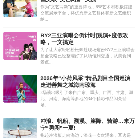
作为"文艺两新"的重要阵地，898艺术村积极搭建
交流展示平台，将优秀新文艺群体和新文艺组织
纳...
BY2三亚演唱会倒计时|观演+度假攻
略，一文搞定
为了让大家轻轻松松奔赴现场这份BY2三亚演唱会
超全攻略已经整理好了从场馆到交通，从美食到
景点...
2026年“小荷风采”精品剧目全国巡演
走进善舞之城海南琼海
2场演出吸引了来自广东、重庆、广西、甘肃、湖
北、河南、海南等多地的34个精彩作品闪亮登
场。...
冲浪、帆船、溯溪、崖降、骑游…来万
宁“勇闯”一夏!
抱起冲浪板走向海边，浪花一次次涌来，耳边是