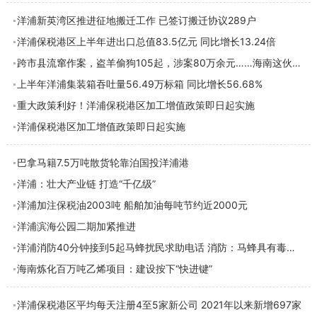
洋浦新英湾区推进征地搬迁工作 已签订搬迁协议289户
洋浦保税港区上半年进出口总值83.5亿元 同比增长13.24倍
跨市县流窜作案，盗羊偷狗105起，涉案80万余元……海南这伙盗贼栽了
上半年洋浦集装箱吞吐量56.49万标箱 同比增长56.68%
重大政策利好！洋浦保税港区加工增值政策即日起实施
洋浦保税港区加工增值政策即日起实施
巴拿马籍7.5万吨散货轮靠泊国投洋浦港
洋浦：壮大产业链 打造“千亿级”
洋浦加注保税油2003吨 船舶加油每吨节约近2000元
洋浦滨海公园二期加紧推进
洋浦消防40分钟接到5起马蜂扰民求助电话 消防：马蜂具有毒性，切勿擅自处置
海南炼化百万吨乙烯项目：建设按下“快进键”
洋浦保税港区平均每天注册4至5家新公司 2021年以来新增697家