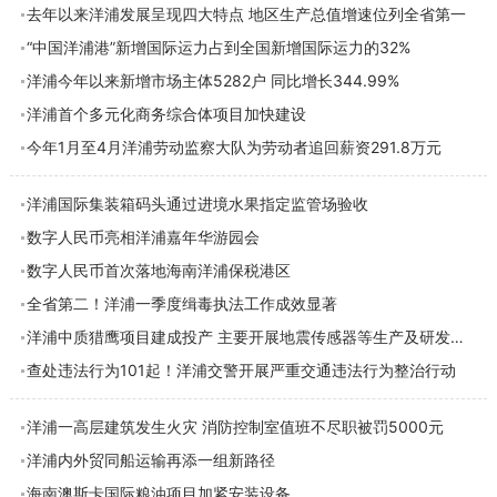
去年以来洋浦发展呈现四大特点 地区生产总值增速位列全省第一
“中国洋浦港”新增国际运力占到全国新增国际运力的32%
洋浦今年以来新增市场主体5282户 同比增长344.99%
洋浦首个多元化商务综合体项目加快建设
今年1月至4月洋浦劳动监察大队为劳动者追回薪资291.8万元
洋浦国际集装箱码头通过进境水果指定监管场验收
数字人民币亮相洋浦嘉年华游园会
数字人民币首次落地海南洋浦保税港区
全省第二！洋浦一季度缉毒执法工作成效显著
洋浦中质猎鹰项目建成投产 主要开展地震传感器等生产及研发业务
查处违法行为101起！洋浦交警开展严重交通违法行为整治行动
洋浦一高层建筑发生火灾 消防控制室值班不尽职被罚5000元
洋浦内外贸同船运输再添一组新路径
海南澳斯卡国际粮油项目加紧安装设备