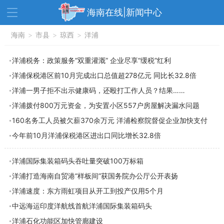
海南在线|新闻中心
资讯中心
海南
>
市县
>
热点
琼西
>
洋浦
旅游
文体
消费
财经
洋浦税务：政策服务“双重灌溉” 企业尽享“缓税”红利
洋浦保税港区前10月完成出口总值超278亿元 同比长32.8倍
教育
健康
房产
洋浦一男子拒不出示健康码，还殴打工作人员？结果……
家装
交通
美食
洋浦拨付800万元资金，为安置小区557户房屋解决漏水问题
生活
演出
活动
160名务工人员被欠薪370余万元 洋浦检察院督促企业加快支付
今年前10月洋浦保税港区进出口同比增长32.8倍
展会
走读海南
周末去哪儿
人才在线
天涯企服
洋浦国际集装箱码头吞吐量突破100万标箱
洋浦打造海南自贸港“样板间”获国务院办公厅公开表扬
洋浦速度：东方雨虹项目从开工到投产仅用5个月
中远海运印度洋航线首航洋浦国际集装箱码头
洋浦石化功能区加快管廊建设