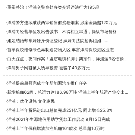
重拳整治！洋浦交警查处各类交通违法行为195起
洋浦警方连续破获两宗销售假劣卷烟案 涉案金额超120万元
洋浦向经营单位发出告诫书，不得相互串通，操纵市场价格
姐姐结婚却拿妹妹身份证登记 妹妹向法院起诉姐姐……
首单保税维修绿色再制造货物入区 丰富洋浦保税港区业态
白天踩点，夜间作案！盗窃电缆和脚手架扣件，洋浦这3名惯偷被刑拘！
洋浦男子网聊被人诱导投资 被骗了40多万元
洋浦提前超额完成全年新能源汽车推广任务
新增船舶62艘，总运力达186.98万吨 洋浦上半年航运产业交出亮眼成绩单
洋浦：优化设施 文化惠民
洋浦上半年贸易进出口总值完成251亿元 同比增长25.3%
洋浦2021年生源地信用助学贷款工作启动 9月15日完成
洋浦上半年保税燃油加注船舶161艘次 总量超10万吨