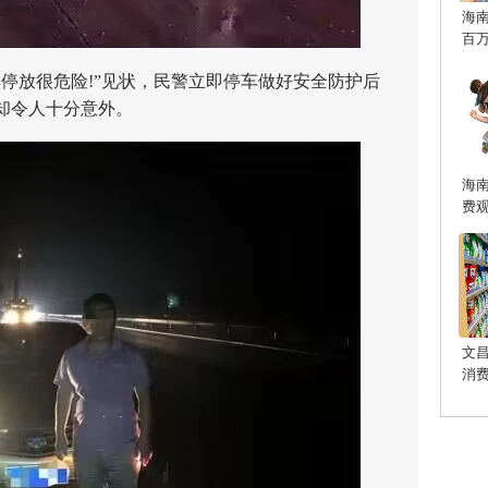
海
百
放很危险!”见状，民警立即停车做好安全防护后
却令人十分意外。
海
费
文
消