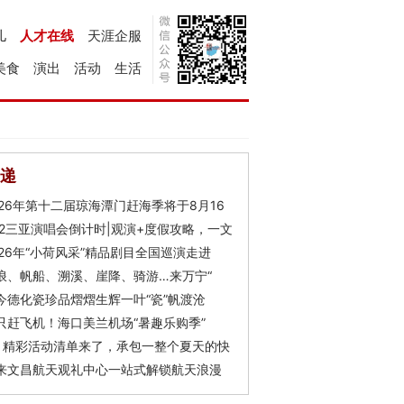
儿
人才在线
天涯企服
美食
演出
活动
生活
递
026年第十二届琼海潭门赶海季将于8月16
Y2三亚演唱会倒计时|观演+度假攻略，一文
026年“小荷风采”精品剧目全国巡演走进
浪、帆船、溯溪、崖降、骑游…来万宁“
今德化瓷珍品熠熠生辉一叶“瓷”帆渡沧
只赶飞机！海口美兰机场“暑趣乐购季”
月精彩活动清单来了，承包一整个夏天的快
来文昌航天观礼中心一站式解锁航天浪漫