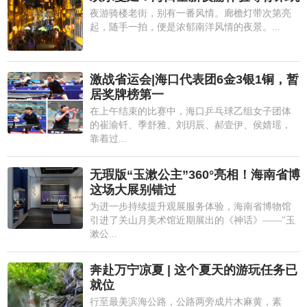
夜游骑楼老街，别有一番风情。廊檐灯带次第亮
起，随手一拍，便是浓郁南洋风情的夜景。...
激战省运会|海口代表团6金3银1铜，暂
居奖牌榜第一
在上午结束的比赛中，海口乒乓球乙组女子团体
的崔渝钎、季舒雅、刘玥辰、郝壹伊、侯婧瑶，
靠着过...
无瑕版“玉漱公主”360°亮相！海南省博
这场大展别错过
为进一步持续提升观展服务体验，海南省博物馆
引进了关山月美术馆近期展出的《神话》——"玉
漱公...
奔赴万宁凉夏 | 这个夏天的游玩任务已
就位
行至最美滨海公路，公路两旁成片木麻黄，素