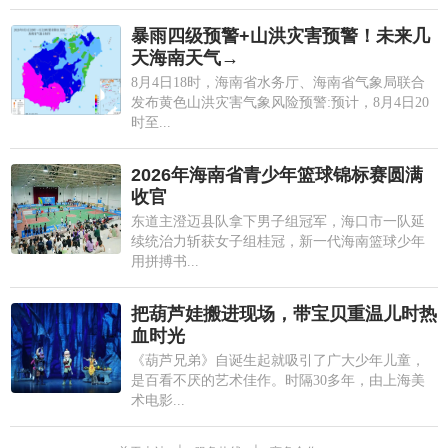
暴雨四级预警+山洪灾害预警！未来几
天海南天气→
8月4日18时，海南省水务厅、海南省气象局联合
发布黄色山洪灾害气象风险预警:预计，8月4日20
时至...
2026年海南省青少年篮球锦标赛圆满
收官
东道主澄迈县队拿下男子组冠军，海口市一队延
续统治力斩获女子组桂冠，新一代海南篮球少年
用拼搏书...
把葫芦娃搬进现场，带宝贝重温儿时热
血时光
《葫芦兄弟》自诞生起就吸引了广大少年儿童，
是百看不厌的艺术佳作。时隔30多年，由上海美
术电影...