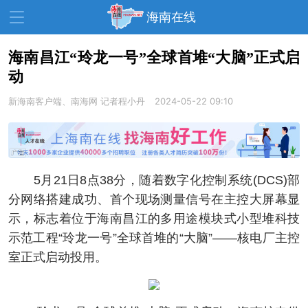
海南在线
海南昌江“玲龙一号”全球首堆“大脑”正式启
动
资讯中心
热点
旅游
新海南客户端、南海网
记者程小丹
2024-05-22 09:10
文体
消费
财经
教育
健康
房产
家装
交通
美食
5月21日8点38分，随着数字化控制系统(DCS)部
生活
演出
活动
分网络搭建成功、首个现场测量信号在主控大屏幕显
示，标志着位于海南昌江的多用途模块式小型堆科技
展会
走读海南
周末去哪儿
示范工程“玲龙一号”全球首堆的“大脑”——核电厂主控
人才在线
天涯企服
室正式启动投用。