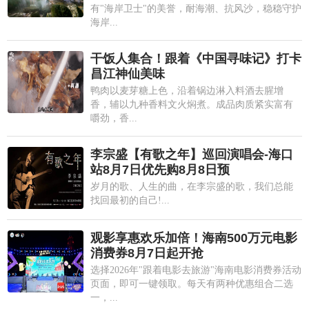
有"海岸卫士"的美誉，耐海潮、抗风沙，稳稳守护
海岸...
干饭人集合！跟着《中国寻味记》打卡
昌江神仙美味
鸭肉以麦芽糖上色，沿着锅边淋入料酒去腥增
香，辅以九种香料文火焖煮。成品肉质紧实富有
嚼劲，香...
李宗盛【有歌之年】巡回演唱会-海口
站8月7日优先购8月8日预
岁月的歌、人生的曲，在李宗盛的歌，我们总能
找回最初的自己!...
观影享惠欢乐加倍！海南500万元电影
消费券8月7日起开抢
选择2026年"跟着电影去旅游"海南电影消费券活动
页面，即可一键领取。每天有两种优惠组合二选
一，...