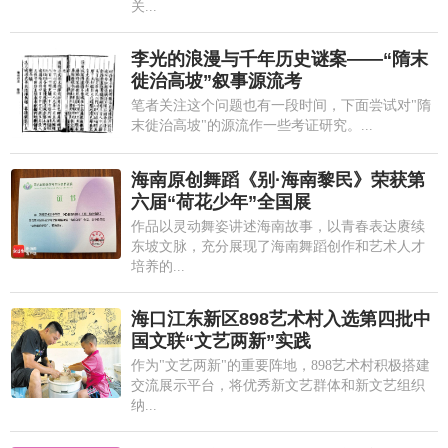
关...
李光的浪漫与千年历史谜案——“隋末
徙治高坡”叙事源流考
笔者关注这个问题也有一段时间，下面尝试对"隋
末徙治高坡"的源流作一些考证研究。...
海南原创舞蹈《别·海南黎民》荣获第
六届“荷花少年”全国展
作品以灵动舞姿讲述海南故事，以青春表达赓续
东坡文脉，充分展现了海南舞蹈创作和艺术人才
培养的...
海口江东新区898艺术村入选第四批中
国文联“文艺两新”实践
作为"文艺两新"的重要阵地，898艺术村积极搭建
交流展示平台，将优秀新文艺群体和新文艺组织
纳...