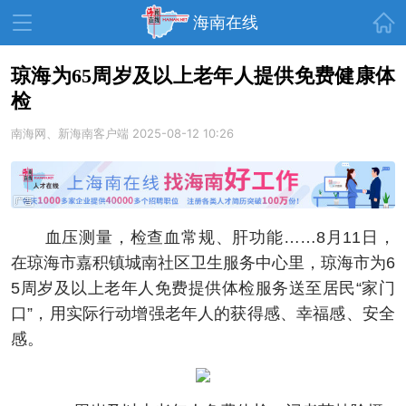
首页
海南在线
琼海为65周岁及以上老年人提供免费健康体
检
资讯中心
热点
旅游
南海网、新海南客户端
2025-08-12 10:26
文体
消费
财经
教育
健康
房产
家装
交通
美食
血压测量，检查血常规、肝功能……8月11日，
生活
演出
活动
在琼海市嘉积镇城南社区卫生服务中心里，琼海市为6
5周岁及以上老年人免费提供体检服务送至居民“家门
展会
走读海南
周末去哪儿
口”，用实际行动增强老年人的获得感、幸福感、安全
人才在线
天涯企服
感。