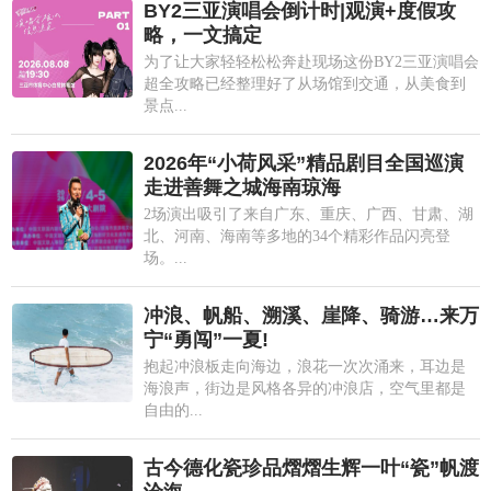
BY2三亚演唱会倒计时|观演+度假攻
略，一文搞定
为了让大家轻轻松松奔赴现场这份BY2三亚演唱会
超全攻略已经整理好了从场馆到交通，从美食到
景点...
2026年“小荷风采”精品剧目全国巡演
走进善舞之城海南琼海
2场演出吸引了来自广东、重庆、广西、甘肃、湖
北、河南、海南等多地的34个精彩作品闪亮登
场。...
冲浪、帆船、溯溪、崖降、骑游…来万
宁“勇闯”一夏!
抱起冲浪板走向海边，浪花一次次涌来，耳边是
海浪声，街边是风格各异的冲浪店，空气里都是
自由的...
古今德化瓷珍品熠熠生辉一叶“瓷”帆渡