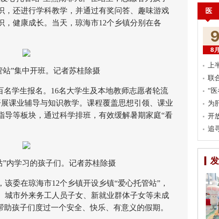
识，还进行学科教学，并通过有奖问答、趣味游戏
医
识，健康成长。当天，琼海市12个乡镇分别在各
。
8
上
站”集中开班。记者苏桂除摄
联
名学生报名。16名大学生及本地教师志愿者轮流
“
开展课业辅导与知识教学。课程覆盖思想引领、课业
为
指导等板块，通过科学排班，有效缓解暑期家庭“看
开
追
发
”内学习的孩子们。记者苏桂除摄
委在琼海市12个乡镇开设乡镇“爱心托管站”，
、城市外来务工人员子女、新就业群体子女等未成
和帮助孩子们度过一个安全、快乐、有意义的假期。