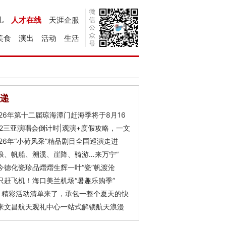
儿
人才在线
天涯企服
美食
演出
活动
生活
递
026年第十二届琼海潭门赶海季将于8月16
Y2三亚演唱会倒计时|观演+度假攻略，一文
026年“小荷风采”精品剧目全国巡演走进
浪、帆船、溯溪、崖降、骑游…来万宁“
今德化瓷珍品熠熠生辉一叶“瓷”帆渡沧
只赶飞机！海口美兰机场“暑趣乐购季”
月精彩活动清单来了，承包一整个夏天的快
来文昌航天观礼中心一站式解锁航天浪漫