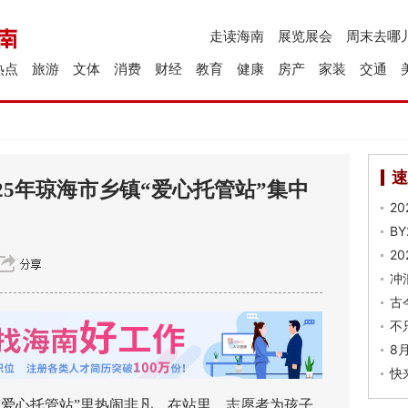
走读海南
展览展会
周末去哪
热点
旅游
文体
消费
财经
教育
健康
房产
家装
交通
速
025年琼海市乡镇“爱心托管站”集中
2
B
2
冲
古
不
8
快
爱心托管站”里热闹非凡。在站里，志愿者为孩子