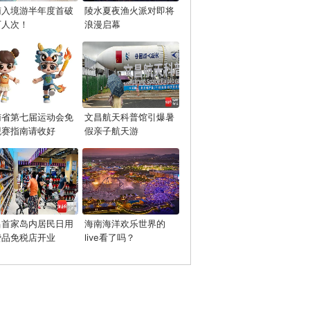
南入境游半年度首破
陵水夏夜渔火派对即将
万人次！
浪漫启幕
南省第七届运动会免
文昌航天科普馆引爆暑
观赛指南请收好
假亲子航天游
昌首家岛内居民日用
海南海洋欢乐世界的
费品免税店开业
live看了吗？