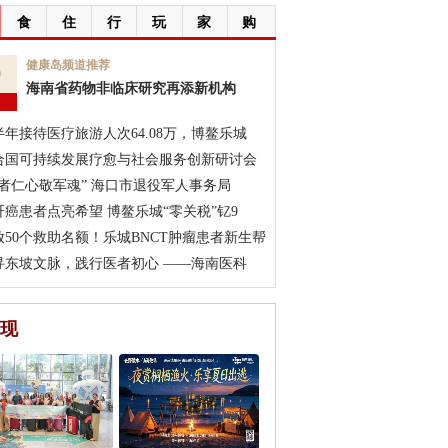
食
住
行
玩
家
购
9
健康岛频道推荐
海南省药物非临床研究再添新机构
月
半年接待医疗旅游人次64.08万，博鳌乐城
合国可持续发展疗愈与社会服务创新研讨会
医者仁心敬军魂” 海口市退役军人事务局
肝癌患者点亮希望 博鳌乐城“零关税”钇9
放50个救助名额！乐城BNCT肿瘤患者新生帮
寻东坡文脉，践行医者初心 ——海南医科
现