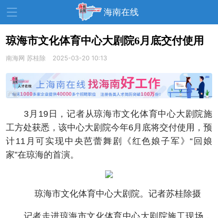
海南在线
琼海市文化体育中心大剧院6月底交付使用
南海网
资讯中心
苏桂除
2025-03-20 10:13
热点
旅游
文体
消费
财经
教育
健康
房产
3月19日，记者从琼海市文化体育中心大剧院施
家装
交通
美食
工方处获悉，该中心大剧院今年6月底将交付使用，预
生活
演出
活动
计11月可实现中央芭蕾舞剧《红色娘子军》“回娘
家”在琼海的首演。
展会
走读海南
周末去哪儿
人才在线
天涯企服
琼海市文化体育中心大剧院。记者苏桂除摄
记者走进琼海市文化体育中心大剧院施工现场，