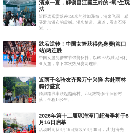
清凉一夏，解锁昌江霸王岭的“氧”生玩
法
近距离观赏落差150米的雅加瀑布，清泉飞泻，感
受雅加瀑布的震撼。漫步情道、康道，看奇石怪
岩、...
跌宕逆转！中国女篮获得热身赛(海口
站)两连胜
中国女篮凭借末节强势反扑，以69:65战胜尼日利
亚女篮，拿下本次热身赛两连胜。...
近两千名骑友齐聚万宁兴隆 共赴雨林
骑行盛宴
骑游路线串联起越南村、印尼村等多个归侨村
落，全程13公里。...
2026年第十二届琼海潭门赶海季将于8
月16日启幕
活动时间从8月16日持续至8月30日，以"赶海先