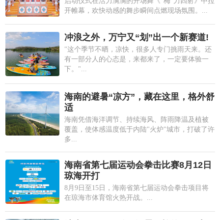
启动仪式在活力满满的开场舞《"梅"力四射》中拉
开帷幕，欢快动感的舞步瞬间点燃现场氛围。...
冲浪之外，万宁又“划”出一个新赛道!
"这个季节不晒，凉快，很多人专门挑雨天来。还
有一部分人的心态是，来都来了，一定要体验一
下。"...
海南的避暑“凉方”，藏在这里，格外舒
适
海南凭借海洋调节、持续海风、阵雨降温及植被
覆盖，使体感温度低于内陆"火炉"城市，打破了许
多...
海南省第七届运动会拳击比赛8月12日
琼海开打
8月9日至15日，海南省第七届运动会拳击项目将
在琼海市体育馆火热开战。...