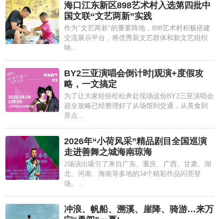
海口江东新区898艺术村入选第四批中
国文联“文艺两新”实践
作为"文艺两新"的重要阵地，898艺术村积极搭建
交流展示平台，将优秀新文艺群体和新文艺组织
纳...
BY2三亚演唱会倒计时|观演+度假攻
略，一文搞定
为了让大家轻轻松松奔赴现场这份BY2三亚演唱会
超全攻略已经整理好了从场馆到交通，从美食到
景点...
2026年“小荷风采”精品剧目全国巡演
走进善舞之城海南琼海
2场演出吸引了来自广东、重庆、广西、甘肃、湖
北、河南、海南等多地的34个精彩作品闪亮登
场。...
冲浪、帆船、溯溪、崖降、骑游…来万