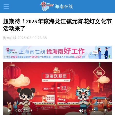
海南在线
超期待！2025年琼海龙江镇元宵花灯文化节
活动来了
资讯中心
热点
旅游
海南在线
2025-02-10 23:38
文体
消费
财经
教育
健康
房产
家装
交通
美食
生活
演出
活动
展会
走读海南
周末去哪儿
人才在线
天涯企服