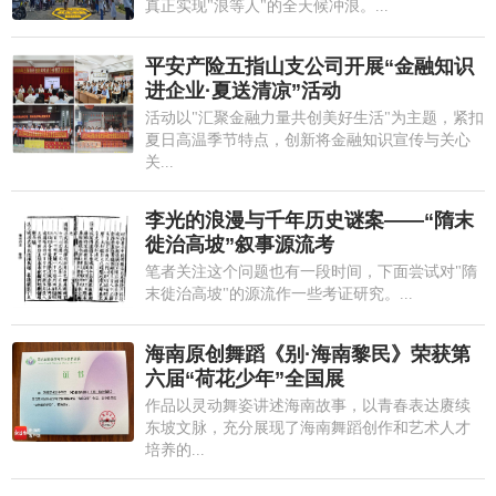
真正实现"浪等人"的全天候冲浪。...
平安产险五指山支公司开展“金融知识
进企业·夏送清凉”活动
活动以"汇聚金融力量共创美好生活"为主题，紧扣
夏日高温季节特点，创新将金融知识宣传与关心
关...
李光的浪漫与千年历史谜案——“隋末
徙治高坡”叙事源流考
笔者关注这个问题也有一段时间，下面尝试对"隋
末徙治高坡"的源流作一些考证研究。...
海南原创舞蹈《别·海南黎民》荣获第
六届“荷花少年”全国展
作品以灵动舞姿讲述海南故事，以青春表达赓续
东坡文脉，充分展现了海南舞蹈创作和艺术人才
培养的...