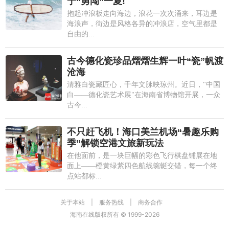
宁“勇闯”一夏!
抱起冲浪板走向海边，浪花一次次涌来，耳边是
海浪声，街边是风格各异的冲浪店，空气里都是
自由的...
古今德化瓷珍品熠熠生辉一叶“瓷”帆渡
沧海
清雅白瓷藏匠心，千年文脉映琼州。近日，"中国
白——德化瓷艺术展"在海南省博物馆开展，一众
古今...
不只赶飞机！海口美兰机场“暑趣乐购
季”解锁空港文旅新玩法
在他面前，是一块巨幅的彩色飞行棋盘铺展在地
面上——橙黄绿紫四色航线蜿蜒交错，每一个终
点站都标...
关于本站
|
服务热线
|
商务合作
海南在线版权所有 © 1999-
2026