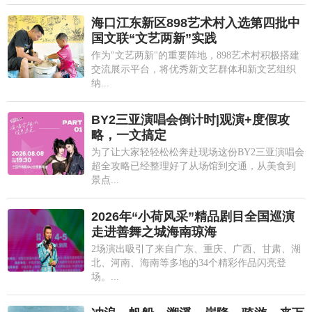
海口江东新区898艺术村入选第四批中
国文联“文艺两新”实践
作为"文艺两新"的重要阵地，898艺术村积极搭建
交流展示平台，将优秀新文艺群体和新文艺组织
纳...
BY2三亚演唱会倒计时|观演+度假攻
略，一文搞定
为了让大家轻轻松松奔赴现场这份BY2三亚演唱会
超全攻略已经整理好了从场馆到交通，从美食到
景点...
2026年“小荷风采”精品剧目全国巡演
走进善舞之城海南琼海
2场演出吸引了来自广东、重庆、广西、甘肃、湖
北、河南、海南等多地的34个精彩作品闪亮登
场。...