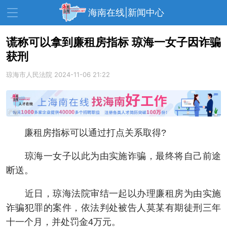
海南在线|新闻中心
谎称可以拿到廉租房指标 琼海一女子因诈骗
获刑
资讯中心
热点
旅游
琼海市人民法院
2024-11-06 21:22
文体
消费
财经
教育
健康
房产
家装
交通
美食
廉租房指标可以通过打点关系取得?
生活
演出
活动
琼海一女子以此为由实施诈骗，最终将自己前途
展会
走读海南
周末去哪儿
断送。
人才在线
天涯企服
近日，琼海法院审结一起以办理廉租房为由实施
诈骗犯罪的案件，依法判处被告人莫某有期徒刑三年
十一个月，并处罚金4万元。