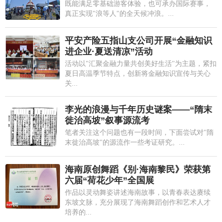
既能满足零基础游客体验，也可承办国际赛事，
真正实现"浪等人"的全天候冲浪。...
平安产险五指山支公司开展“金融知识
进企业·夏送清凉”活动
活动以"汇聚金融力量共创美好生活"为主题，紧扣
夏日高温季节特点，创新将金融知识宣传与关心
关...
李光的浪漫与千年历史谜案——“隋末
徙治高坡”叙事源流考
笔者关注这个问题也有一段时间，下面尝试对"隋
末徙治高坡"的源流作一些考证研究。...
海南原创舞蹈《别·海南黎民》荣获第
六届“荷花少年”全国展
作品以灵动舞姿讲述海南故事，以青春表达赓续
东坡文脉，充分展现了海南舞蹈创作和艺术人才
培养的...