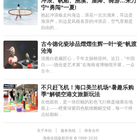
冲浪、帆船、溯溪、崖降、骑游…来万
宁“勇闯”一夏!
抱起冲浪板走向海边，浪花一次次涌来，耳边是
海浪声，街边是风格各异的冲浪店，空气里都是
自由的...
古今德化瓷珍品熠熠生辉一叶“瓷”帆渡
沧海
清雅白瓷藏匠心，千年文脉映琼州。近日，"中国
白——德化瓷艺术展"在海南省博物馆开展，一众
古今...
不只赶飞机！海口美兰机场“暑趣乐购
季”解锁空港文旅新玩法
在他面前，是一块巨幅的彩色飞行棋盘铺展在地
面上——橙黄绿紫四色航线蜿蜒交错，每一个终
点站都标...
关于本站
|
服务热线
|
商务合作
海南在线版权所有 © 1999-
2026