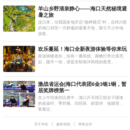
羊山乡野清泉静心——海口天然秘境避
暑之旅
连日来，当我国多地开启"烧烤模式"时，北纬20度
的海口却凭一方静谧的避暑天地，吸引不少外地
游客...
欢乐蔓延！海口全新夜游体验等你来玩
夜游骑楼老街，别有一番风情。廊檐灯带次第亮
起，随手一拍，便是浓郁南洋风情的夜景。...
激战省运会|海口代表团6金3银1铜，暂
居奖牌榜第一
在上午结束的比赛中，海口乒乓球乙组女子团体
的崔渝钎、季舒雅、刘玥辰、郝壹伊、侯婧瑶，
靠着过...
关于本站
|
服务热线
|
商务合作