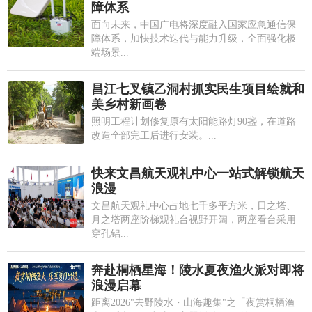
障体系
面向未来，中国广电将深度融入国家应急通信保
障体系，加快技术迭代与能力升级，全面强化极
端场景...
昌江七叉镇乙洞村抓实民生项目绘就和
美乡村新画卷
照明工程计划修复原有太阳能路灯90盏，在道路
改造全部完工后进行安装。...
快来文昌航天观礼中心一站式解锁航天
浪漫
文昌航天观礼中心占地七千多平方米，日之塔、
月之塔两座阶梯观礼台视野开阔，两座看台采用
穿孔铝...
奔赴桐栖星海！陵水夏夜渔火派对即将
浪漫启幕
距离2026"去野陵水・山海趣集"之「夜赏桐栖渔