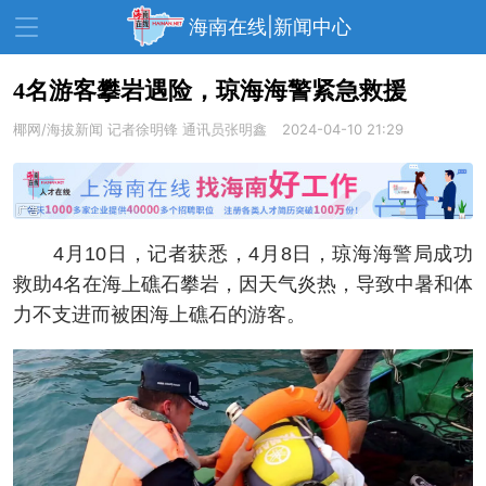
海南在线|新闻中心
4名游客攀岩遇险，琼海海警紧急救援
椰网/海拔新闻
资讯中心
记者徐明锋 通讯员张明鑫
热点
旅游
2024-04-10 21:29
文体
消费
财经
教育
健康
房产
4月10日，记者获悉，4月8日，琼海海警局成功
家装
交通
美食
救助4名在海上礁石攀岩，因天气炎热，导致中暑和体
生活
演出
活动
力不支进而被困海上礁石的游客。
展会
走读海南
周末去哪儿
人才在线
天涯企服