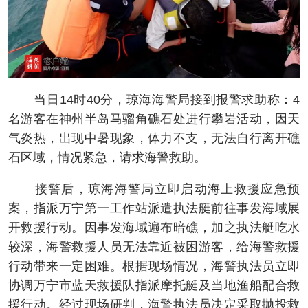
当日14时40分，琼海海警局接到报警求助称：4
名游客在神州半岛马骝角礁石处进行攀岩活动，因天
气炎热，出现中暑现象，体力不支，无法自行离开礁
石区域，情况紧急，请求海警救助。
接警后，琼海海警局立即启动海上救援应急预
案，指派万宁第一工作站派遣执法艇前往事发海域展
开救援行动。因事发海域遍布暗礁，加之执法艇吃水
较深，海警救援人员无法靠近被困游客，给海警救援
行动带来一定困难。根据现场情况，海警执法员立即
协调万宁市蓝天救援队指派摩托艇及当地渔船配合救
援行动。经过现场研判，海警执法员决定采取抛投救