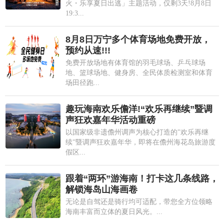
火・乐享夏日出逃」主题活动，仅剩3天!8月8日
19:3...
8月8日万宁多个体育场地免费开放，
预约从速!!!
免费开放场地有体育馆的羽毛球场、乒乓球场
地、篮球场地、健身房、全民体质检测室和体育
场田径跑...
趣玩海南欢乐儋洋!“欢乐再继续”暨调
声狂欢嘉年华活动重磅
以国家级非遗儋州调声为核心打造的"欢乐再继
续"暨调声狂欢嘉年华，即将在儋州海花岛旅游度
假区...
跟着“两环”游海南！打卡这几条线路，
解锁海岛山海画卷
无论是自驾还是骑行均可适配，带您全方位领略
海南丰富而立体的夏日风光。...