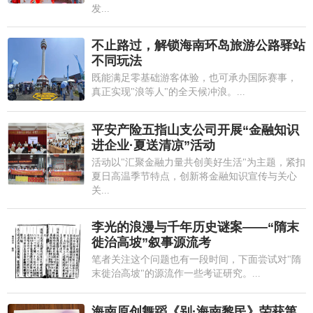
发...
不止路过，解锁海南环岛旅游公路驿站
不同玩法
既能满足零基础游客体验，也可承办国际赛事，
真正实现"浪等人"的全天候冲浪。...
平安产险五指山支公司开展“金融知识
进企业·夏送清凉”活动
活动以"汇聚金融力量共创美好生活"为主题，紧扣
夏日高温季节特点，创新将金融知识宣传与关心
关...
李光的浪漫与千年历史谜案——“隋末
徙治高坡”叙事源流考
笔者关注这个问题也有一段时间，下面尝试对"隋
末徙治高坡"的源流作一些考证研究。...
海南原创舞蹈《别·海南黎民》荣获第