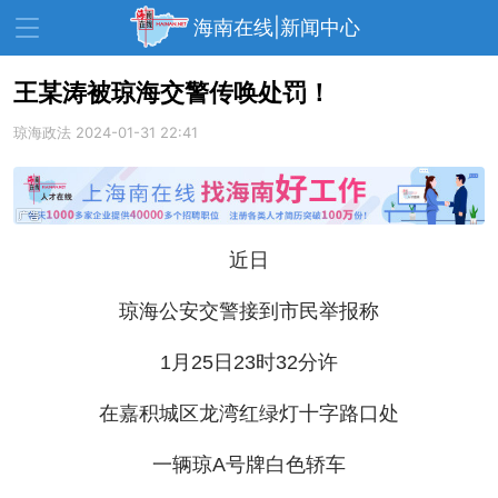
海南在线|新闻中心
王某涛被琼海交警传唤处罚！
琼海政法
资讯中心
2024-01-31 22:41
热点
旅游
文体
消费
财经
教育
健康
房产
近日
家装
交通
美食
琼海公安交警接到市民举报称
生活
演出
活动
展会
走读海南
周末去哪儿
1月25日23时32分许
人才在线
天涯企服
在嘉积城区龙湾红绿灯十字路口处
一辆琼A号牌白色轿车