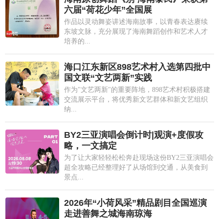
六届“荷花少年”全国展
作品以灵动舞姿讲述海南故事，以青春表达赓续
东坡文脉，充分展现了海南舞蹈创作和艺术人才
培养的...
海口江东新区898艺术村入选第四批中
国文联“文艺两新”实践
作为"文艺两新"的重要阵地，898艺术村积极搭建
交流展示平台，将优秀新文艺群体和新文艺组织
纳...
BY2三亚演唱会倒计时|观演+度假攻
略，一文搞定
为了让大家轻轻松松奔赴现场这份BY2三亚演唱会
超全攻略已经整理好了从场馆到交通，从美食到
景点...
2026年“小荷风采”精品剧目全国巡演
走进善舞之城海南琼海