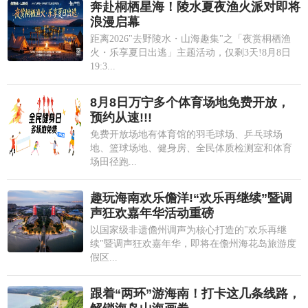
奔赴桐栖星海！陵水夏夜渔火派对即将
浪漫启幕
距离2026"去野陵水・山海趣集"之「夜赏桐栖渔
火・乐享夏日出逃」主题活动，仅剩3天!8月8日
19:3...
8月8日万宁多个体育场地免费开放，
预约从速!!!
免费开放场地有体育馆的羽毛球场、乒乓球场
地、篮球场地、健身房、全民体质检测室和体育
场田径跑...
趣玩海南欢乐儋洋!“欢乐再继续”暨调
声狂欢嘉年华活动重磅
以国家级非遗儋州调声为核心打造的"欢乐再继
续"暨调声狂欢嘉年华，即将在儋州海花岛旅游度
假区...
跟着“两环”游海南！打卡这几条线路，