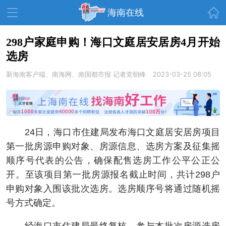
首页
海南在线
​298户家庭申购！海口文庭居安居房4月开始
选房
资讯中心
热点
旅游
新海南客户端、南海网、南国都市报
记者党朝峰
2023-03-25 08:05
文体
消费
财经
教育
健康
房产
家装
交通
美食
24日，海口市住建局发布海口文庭居安居房项目
生活
演出
活动
第一批房源申购对象、房源信息、选房方案及征集摇
顺序号代表的公告，确保配售选房工作公平公正公
展会
走读海南
周末去哪儿
开。至该项目第一批房源报名截止时间，共计298户
人才在线
天涯企服
申购对象入围该批次选房。选房顺序号将通过随机摇
号方式确定。