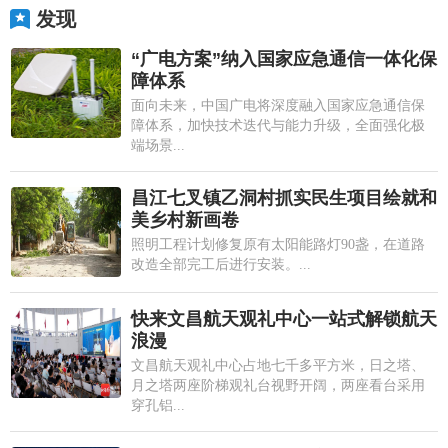
发现
“广电方案”纳入国家应急通信一体化保
障体系
面向未来，中国广电将深度融入国家应急通信保
障体系，加快技术迭代与能力升级，全面强化极
端场景...
昌江七叉镇乙洞村抓实民生项目绘就和
美乡村新画卷
照明工程计划修复原有太阳能路灯90盏，在道路
改造全部完工后进行安装。...
快来文昌航天观礼中心一站式解锁航天
浪漫
文昌航天观礼中心占地七千多平方米，日之塔、
月之塔两座阶梯观礼台视野开阔，两座看台采用
穿孔铝...