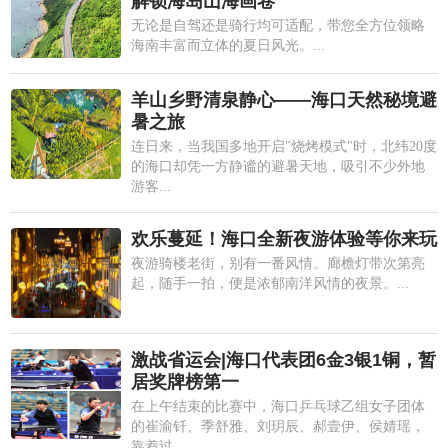
解锁海岛山海画卷
无论是自驾还是骑行均可适配，带您全方位领略
海南丰富而立体的夏日风光。...
羊山乡野清泉静心——海口天然秘境避
暑之旅
连日来，当我国多地开启"烧烤模式"时，北纬20度
的海口却凭一方静谧的避暑天地，吸引不少外地
游客...
欢乐蔓延！海口全新夜游体验等你来玩
夜游骑楼老街，别有一番风情。廊檐灯带次第亮
起，随手一拍，便是浓郁南洋风情的夜景。...
激战省运会|海口代表团6金3银1铜，暂
居奖牌榜第一
在上午结束的比赛中，海口乒乓球乙组女子团体
的崔渝钎、季舒雅、刘玥辰、郝壹伊、侯婧瑶，
靠着过...