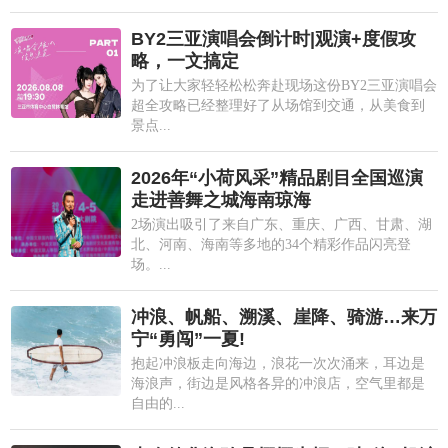
BY2三亚演唱会倒计时|观演+度假攻
略，一文搞定
为了让大家轻轻松松奔赴现场这份BY2三亚演唱会
超全攻略已经整理好了从场馆到交通，从美食到
景点...
2026年“小荷风采”精品剧目全国巡演
走进善舞之城海南琼海
2场演出吸引了来自广东、重庆、广西、甘肃、湖
北、河南、海南等多地的34个精彩作品闪亮登
场。...
冲浪、帆船、溯溪、崖降、骑游…来万
宁“勇闯”一夏!
抱起冲浪板走向海边，浪花一次次涌来，耳边是
海浪声，街边是风格各异的冲浪店，空气里都是
自由的...