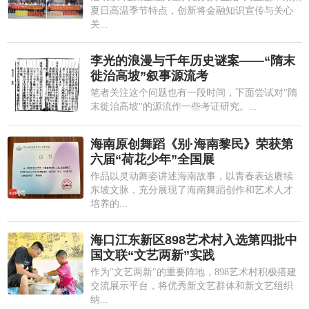
夏日高温季节特点，创新将金融知识宣传与关心
关...
李光的浪漫与千年历史谜案——“隋末
徙治高坡”叙事源流考
笔者关注这个问题也有一段时间，下面尝试对"隋
末徙治高坡"的源流作一些考证研究。...
海南原创舞蹈《别·海南黎民》荣获第
六届“荷花少年”全国展
作品以灵动舞姿讲述海南故事，以青春表达赓续
东坡文脉，充分展现了海南舞蹈创作和艺术人才
培养的...
海口江东新区898艺术村入选第四批中
国文联“文艺两新”实践
作为"文艺两新"的重要阵地，898艺术村积极搭建
交流展示平台，将优秀新文艺群体和新文艺组织
纳...