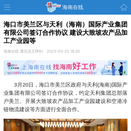
首页
海南在线
海口市美兰区与天利（海南）国际产业集团
有限公司签订合作协议 建设大致坡农产品加
资讯中心
热点
旅游
工产业园等
文体
消费
财经
海南在线
通讯员王聘钊
2023-03-20 18:00
教育
健康
房产
家装
交通
美食
生活
演出
活动
3月20日，海口市美兰区政府与天利(海南)国际产
业集团有限公司签订合作协议，约定天利集团总部落
展会
走读海南
周末去哪儿
户美兰、开展大致坡农产品加工产业园建设和空港冷
人才在线
天涯企服
链物流建设等方面进行全面合作。