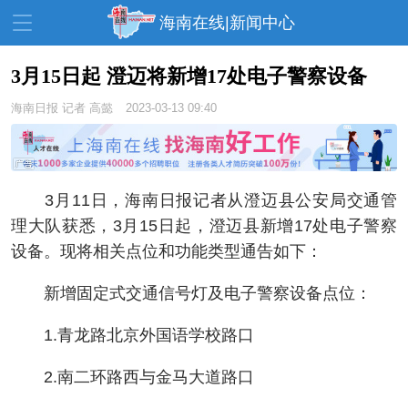
海南在线|新闻中心
3月15日起 ​澄迈将新增17处电子警察设备
海南日报
记者 高懿
2023-03-13 09:40
资讯中心
热点
旅游
文体
消费
财经
教育
健康
房产
3月11日，海南日报记者从澄迈县公安局交通管
家装
交通
美食
理大队获悉，3月15日起，澄迈县新增17处电子警察
设备。现将相关点位和功能类型通告如下：
生活
演出
活动
新增固定式交通信号灯及电子警察设备点位：
展会
走读海南
周末去哪儿
人才在线
天涯企服
1.青龙路北京外国语学校路口
2.南二环路西与金马大道路口