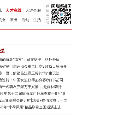
儿
人才在线
天涯企服
美食
演出
活动
生活
递
南的避暑“凉方”，藏在这里，格外舒适
南省第七届运动会拳击比赛8月12日琼海开
凉一夏，解锁昌江霸王岭的“氧”生玩法
宕逆转！中国女篮获得热身赛(海口站)两
两千名骑友齐聚万宁兴隆 共赴雨林骑行
026年第十二届琼海潭门赶海季将于8月16
Y2三亚演唱会倒计时|观演+度假攻略，一文
026年“小荷风采”精品剧目全国巡演走进