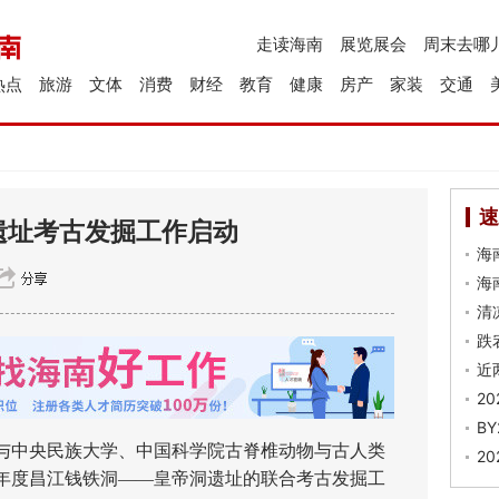
走读海南
展览展会
周末去哪
热点
旅游
文体
消费
财经
教育
健康
房产
家装
交通
速
遗址考古发掘工作启动
海
海
清
跌
近
2
B
中央民族大学、中国科学院古脊椎动物与古人类
2
5年度昌江钱铁洞——皇帝洞遗址的联合考古发掘工