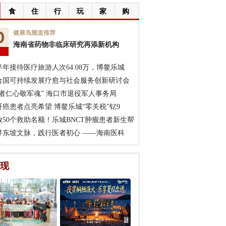
食
住
行
玩
家
购
0
健康岛频道推荐
海南省药物非临床研究再添新机构
月
半年接待医疗旅游人次64.08万，博鳌乐城
合国可持续发展疗愈与社会服务创新研讨会
医者仁心敬军魂” 海口市退役军人事务局
肝癌患者点亮希望 博鳌乐城“零关税”钇9
放50个救助名额！乐城BNCT肿瘤患者新生帮
寻东坡文脉，践行医者初心 ——海南医科
现