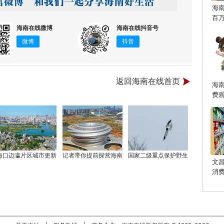
海
百
海南在线微博
海南在线抖音号
微博
抖音
返回海南在线首页
海
费
海口迈瀛片区城市更新
记者带你提前探营海南
国家二级重点保护野生
文
消