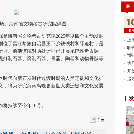
医
1
场。海南省文物考古研究院供图
8
海南省文物考古研究院2025年度四个主动发掘
上
别位于昌江黎族自治县王下乡钱铁村和牙迫村，是
联
遗址。前期该院对两处遗址已开展系统性考古调
“
现打制石器、磨制石器、骨器、陶器和动物骨骸等
为
开
时代向新石器时代过渡时期的人类迁徙和文化扩
追
义，将为研究海南岛晚更新世人类迁徙和文化发展
发
将持续至今年10月。