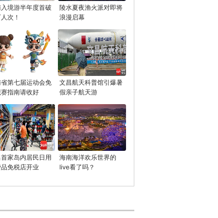
南入境游半年度首破
陵水夏夜渔火派对即将
万人次！
浪漫启幕
南省第七届运动会免
文昌航天科普馆引爆暑
观赛指南请收好
假亲子航天游
昌首家岛内居民日用
海南海洋欢乐世界的
费品免税店开业
live看了吗？