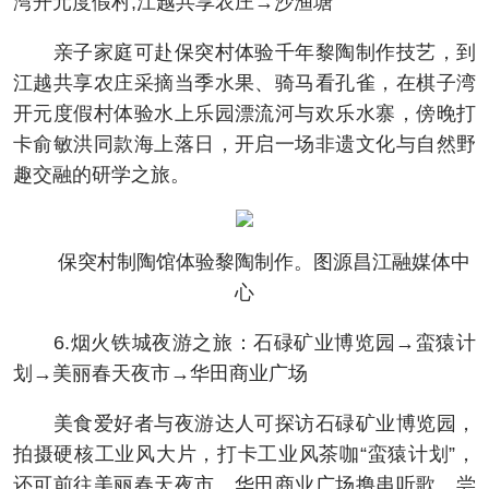
湾开元度假村;江越共享农庄→沙渔塘
亲子家庭可赴保突村体验千年黎陶制作技艺，到
江越共享农庄采摘当季水果、骑马看孔雀，在棋子湾
开元度假村体验水上乐园漂流河与欢乐水寨，傍晚打
卡俞敏洪同款海上落日，开启一场非遗文化与自然野
趣交融的研学之旅。
保突村制陶馆体验黎陶制作。图源昌江融媒体中
心
6.烟火铁城夜游之旅：石碌矿业博览园→蛮猿计
划→美丽春天夜市→华田商业广场
美食爱好者与夜游达人可探访石碌矿业博览园，
拍摄硬核工业风大片，打卡工业风茶咖“蛮猿计划”，
还可前往美丽春天夜市、华田商业广场撸串听歌、尝