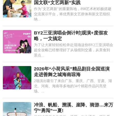
国文联“文艺两新”实践
作为"文艺两新"的重要阵地，898艺术村积极搭建
交流展示平台，将优秀新文艺群体和新文艺组织
纳...
BY2三亚演唱会倒计时|观演+度假攻
略，一文搞定
为了让大家轻轻松松奔赴现场这份BY2三亚演唱会
超全攻略已经整理好了从场馆到交通，从美食到
景点...
2026年“小荷风采”精品剧目全国巡演
走进善舞之城海南琼海
2场演出吸引了来自广东、重庆、广西、甘肃、湖
北、河南、海南等多地的34个精彩作品闪亮登
场。...
冲浪、帆船、溯溪、崖降、骑游…来万
宁“勇闯”一夏!