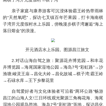
南棋子湾开元度假村→棋子湾
亲子家庭与康养游客可沉浸体验霸王岭热带雨林
的“天然氧吧”，探访七叉镇百年芒果园，打卡海南棋
子湾开元度假村水上乐园，傍晚漫步棋子湾邂逅“海上
落日熔金”的浪漫。
开元酒店水上乐园。图源昌江旅文
2.对话山海自驾之旅：聚源花卉博览园→和丰花
卉博览园→海尾国家湿地公园→海岛7号“彩虹路”→沙
渔塘;峻灵王庙→昌化大岭→昌化故城→棋子湾;霸王岭
→石碌水库→王下乡黎花里
自驾爱好者与文化体验者可沿着“两环公路”畅游
昌江的山海人文!三日环线观光聚源三角梅花海、海尾
湿地公园观鸟胜地、海岛7号“彩虹路”等地，探访昌化