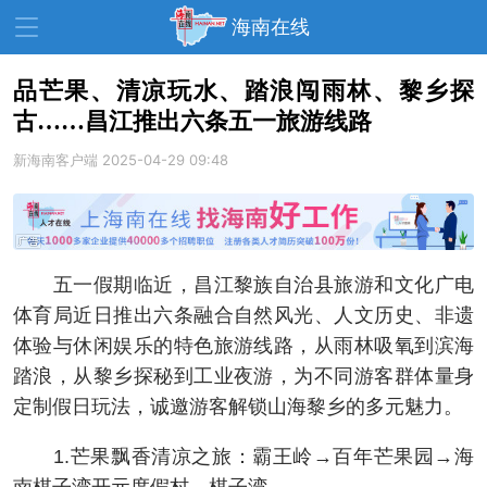
海南在线
品芒果、清凉玩水、踏浪闯雨林、黎乡探
古……昌江推出六条五一旅游线路
资讯中心
热点
旅游
新海南客户端
2025-04-29 09:48
文体
消费
财经
教育
健康
房产
家装
交通
美食
五一假期临近，昌江黎族自治县旅游和文化广电
生活
演出
活动
体育局近日推出六条融合自然风光、人文历史、非遗
体验与休闲娱乐的特色旅游线路，从雨林吸氧到滨海
展会
走读海南
周末去哪儿
踏浪，从黎乡探秘到工业夜游，为不同游客群体量身
人才在线
天涯企服
定制假日玩法，诚邀游客解锁山海黎乡的多元魅力。
1.芒果飘香清凉之旅：霸王岭→百年芒果园→海