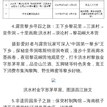
4.露营黎乡寻踪之旅：王下乡黎花里→三派村→
皇帝洞→十里画廊;洪水村→浪论村→黎花峒大本营
摄影爱好者与露营玩家可深入“中国第一黎乡”王
下乡，探秘皇帝洞喀斯特溶洞奇观，漫步十里画廊水
墨画卷，夜宿黎花峒营地观星空，打卡洪水村黎族金
字形茅草屋，品尝山兰酒、五脚猪等特色美食，逛王
下消费市集淘黎陶、野生蜂蜜等黎乡好物。
洪水村金字形茅草屋。图源昌江旅文
5.非遗田园亲子之旅：保突村制陶馆→海南棋子