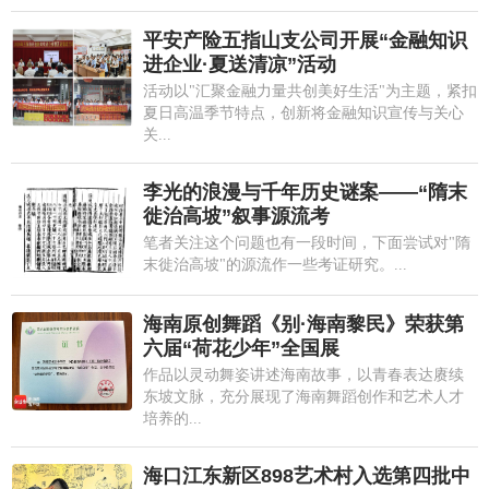
平安产险五指山支公司开展“金融知识
进企业·夏送清凉”活动
活动以"汇聚金融力量共创美好生活"为主题，紧扣
夏日高温季节特点，创新将金融知识宣传与关心
关...
李光的浪漫与千年历史谜案——“隋末
徙治高坡”叙事源流考
笔者关注这个问题也有一段时间，下面尝试对"隋
末徙治高坡"的源流作一些考证研究。...
海南原创舞蹈《别·海南黎民》荣获第
六届“荷花少年”全国展
作品以灵动舞姿讲述海南故事，以青春表达赓续
东坡文脉，充分展现了海南舞蹈创作和艺术人才
培养的...
海口江东新区898艺术村入选第四批中