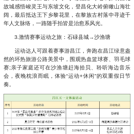
故城感悟峻灵王与东坡文化，登昌化大岭俯瞰山海壮
阔，最后抵达王下乡黎花里，在黎族古村落中寻迹千
年人文脉络，一路随手拍皆是治愈系风光。
3.激情赛事运动之旅：石碌县城→沙渔塘
运动达人可跟着赛事游昌江，奔跑在昌江绿意盎
然的环热旅游公路美景中，围观热血篮球赛、羽毛球
赛;亲子家庭还可在沙渔塘赶海拾贝、聆听海边音乐
会，夜晚枕浪而眠，体验“运动+休闲”的双重假日节
奏。