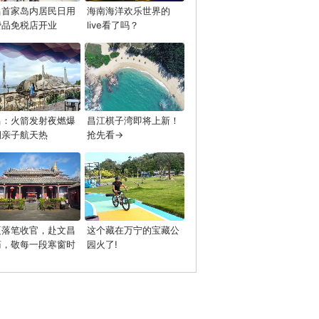
昌首家岛内居民日用
海南海洋欢乐世界的
费品免税店开业
live看了吗？
昌：火箭发射夜燃爆
昌江棋子湾即将上新！
期亲子航天热
抢先看→
夏落笔收官，赴文昌
这个藏在万宁的宝藏公
庙，敬每一段寒窗时
园火了!