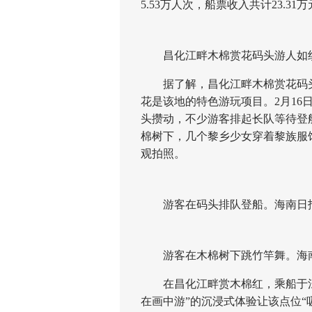
5.53万人次，船票收入共计23.31
昌化江畔木棉赏花码头游人如织
据了解，昌化江畔木棉赏花码头是
花是该地的特色游玩项目。2月1
头攒动，不少游客排起长队等待登
棉树下，几个黎乡少女穿着黎族服
观拍照。
游客在码头排队登船。海南日报
游客在木棉树下跳竹竿舞。海南
在昌化江畔赏木棉红，乘船于江
在画中游”的沉浸式体验让该点位“