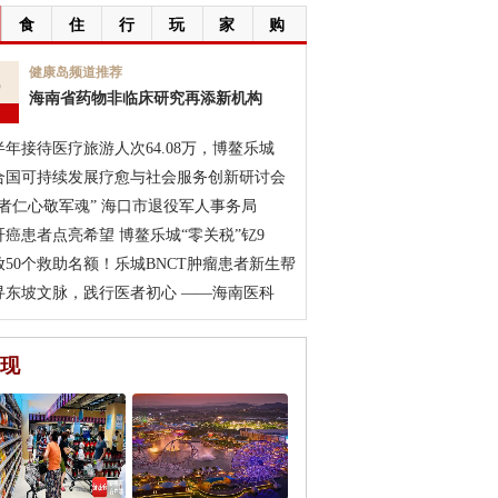
食
住
行
玩
家
购
6
健康岛频道推荐
海南省药物非临床研究再添新机构
月
半年接待医疗旅游人次64.08万，博鳌乐城
合国可持续发展疗愈与社会服务创新研讨会
医者仁心敬军魂” 海口市退役军人事务局
肝癌患者点亮希望 博鳌乐城“零关税”钇9
放50个救助名额！乐城BNCT肿瘤患者新生帮
寻东坡文脉，践行医者初心 ——海南医科
现