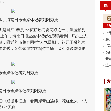
万元。
医
。海南日报全媒体记者刘阳秀摄
8
昌江“春赏木棉红”热门赏花点之一，坐游船赏
上
6日上午，海南日报全媒体记者在现场看到，码头上人
联
船，附近的市集也同样“人气爆棚”。花开正盛的木
“
饰走秀，又带领游客跳起竹竿舞，吸引众多群众围
为
开
追
全媒体记者刘阳秀摄
发
日报全媒体记者刘阳秀摄
中或漫步江边，看两岸青山连绵、花红似火，“人
吸粉”无数。