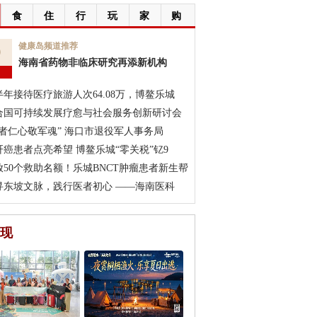
食
住
行
玩
家
购
9
健康岛频道推荐
海南省药物非临床研究再添新机构
月
半年接待医疗旅游人次64.08万，博鳌乐城
合国可持续发展疗愈与社会服务创新研讨会
医者仁心敬军魂” 海口市退役军人事务局
肝癌患者点亮希望 博鳌乐城“零关税”钇9
放50个救助名额！乐城BNCT肿瘤患者新生帮
寻东坡文脉，践行医者初心 ——海南医科
现