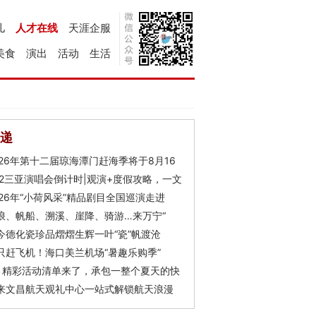
儿
人才在线
天涯企服
美食
演出
活动
生活
递
026年第十二届琼海潭门赶海季将于8月16
Y2三亚演唱会倒计时|观演+度假攻略，一文
026年“小荷风采”精品剧目全国巡演走进
浪、帆船、溯溪、崖降、骑游…来万宁“
今德化瓷珍品熠熠生辉一叶“瓷”帆渡沧
只赶飞机！海口美兰机场“暑趣乐购季”
月精彩活动清单来了，承包一整个夏天的快
来文昌航天观礼中心一站式解锁航天浪漫