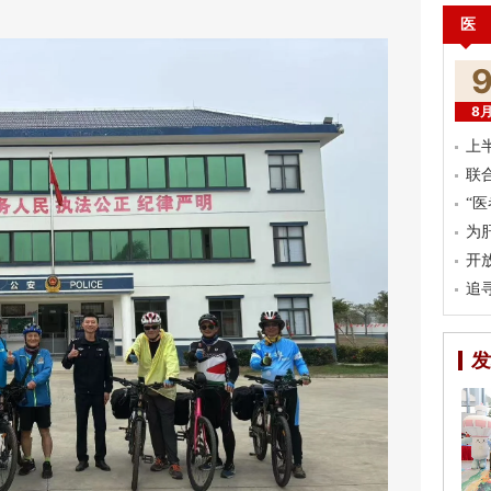
。
医
8
上
联
“
为
开
追
发