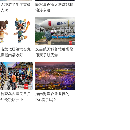
南入境游半年度首破
陵水夏夜渔火派对即将
万人次！
浪漫启幕
南省第七届运动会免
文昌航天科普馆引爆暑
观赛指南请收好
假亲子航天游
昌首家岛内居民日用
海南海洋欢乐世界的
费品免税店开业
live看了吗？