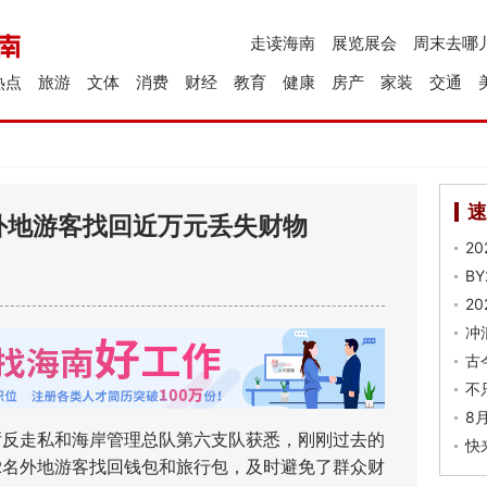
走读海南
展览展会
周末去哪
热点
旅游
文体
消费
财经
教育
健康
房产
家装
交通
速
外地游客找回近万元丢失财物
2
B
2
冲
古
不
8
反走私和海岸管理总队第六支队获悉，刚刚过去的
快
2名外地游客找回钱包和旅行包，及时避免了群众财