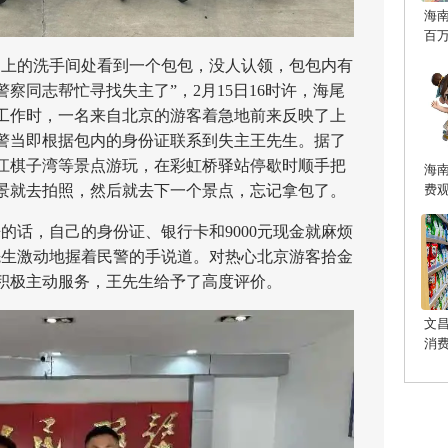
海
百
上的洗手间处看到一个包包，没人认领，包包内有
察同志帮忙寻找失主了”，2月15日16时许，海尾
工作时，一名来自北京的游客着急地前来反映了上
警当即根据包内的身份证联系到失主王先生。据了
江棋子湾等景点游玩，在彩虹桥驿站停歇时顺手把
海
费
景就去拍照，然后就去下一个景点，忘记拿包了。
话，自己的身份证、银行卡和9000元现金就麻烦
先生激动地握着民警的手说道。对热心北京游客拾金
积极主动服务，王先生给予了高度评价。
文
消