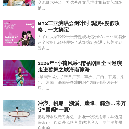
交流展示平台，将优秀新文艺群体和新文艺组织
纳...
BY2三亚演唱会倒计时|观演+度假攻
略，一文搞定
为了让大家轻轻松松奔赴现场这份BY2三亚演唱会
超全攻略已经整理好了从场馆到交通，从美食到
景点...
2026年“小荷风采”精品剧目全国巡演
走进善舞之城海南琼海
2场演出吸引了来自广东、重庆、广西、甘肃、湖
北、河南、海南等多地的34个精彩作品闪亮登
场。...
冲浪、帆船、溯溪、崖降、骑游…来万
宁“勇闯”一夏!
抱起冲浪板走向海边，浪花一次次涌来，耳边是
海浪声，街边是风格各异的冲浪店，空气里都是
自由的...