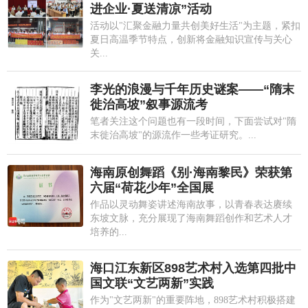
进企业·夏送清凉”活动
活动以"汇聚金融力量共创美好生活"为主题，紧扣
夏日高温季节特点，创新将金融知识宣传与关心
关...
李光的浪漫与千年历史谜案——“隋末
徙治高坡”叙事源流考
笔者关注这个问题也有一段时间，下面尝试对"隋
末徙治高坡"的源流作一些考证研究。...
海南原创舞蹈《别·海南黎民》荣获第
六届“荷花少年”全国展
作品以灵动舞姿讲述海南故事，以青春表达赓续
东坡文脉，充分展现了海南舞蹈创作和艺术人才
培养的...
海口江东新区898艺术村入选第四批中
国文联“文艺两新”实践
作为"文艺两新"的重要阵地，898艺术村积极搭建