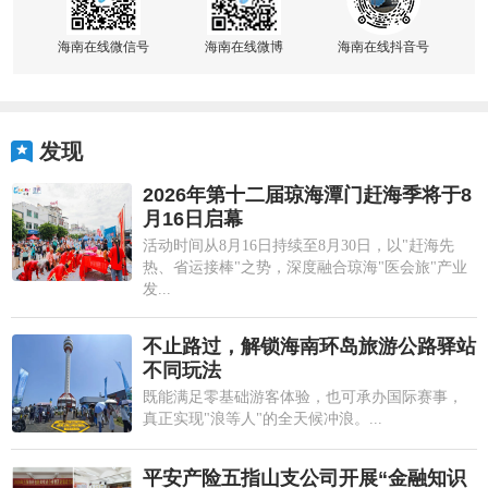
海南在线微信号
海南在线微博
海南在线抖音号
发现
2026年第十二届琼海潭门赶海季将于8
月16日启幕
活动时间从8月16日持续至8月30日，以"赶海先
热、省运接棒"之势，深度融合琼海"医会旅"产业
发...
不止路过，解锁海南环岛旅游公路驿站
不同玩法
既能满足零基础游客体验，也可承办国际赛事，
真正实现"浪等人"的全天候冲浪。...
平安产险五指山支公司开展“金融知识