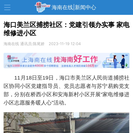
海南在线|新闻中心
海口美兰区捕捞社区：党建引领办实事 家电
维修进小区
资讯中心
热点
旅游
海南在线
通讯员:陈尾娇
2023-11-19 12:04
文体
消费
财经
教育
健康
房产
家装
交通
美食
11月18日至19日，海口市美兰区人民街道捕捞社
生活
演出
活动
区协同小区党建指导员、党员志愿者与苏宁易购党支
部，分别在桥西小区和安海新村小区开展“家电维修进
展会
走读海南
周末去哪儿
小区志愿服务暖人心”活动。
人才在线
天涯企服