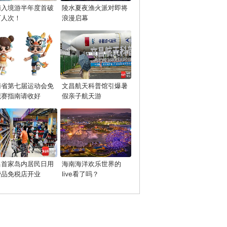
南入境游半年度首破
陵水夏夜渔火派对即将
万人次！
浪漫启幕
南省第七届运动会免
文昌航天科普馆引爆暑
观赛指南请收好
假亲子航天游
昌首家岛内居民日用
海南海洋欢乐世界的
费品免税店开业
live看了吗？