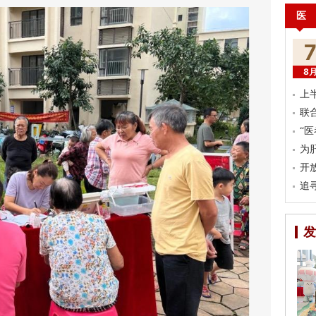
医
8
上
联
“
为
开
追
发