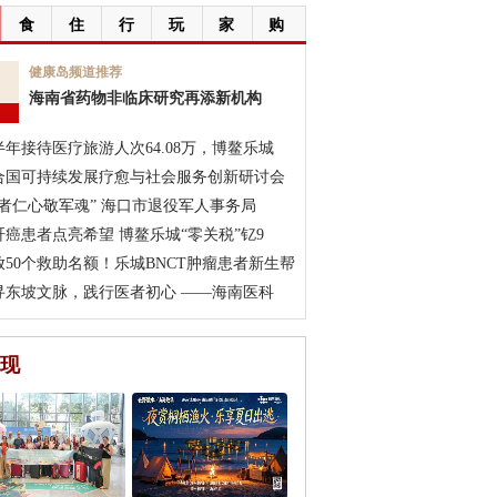
食
住
行
玩
家
购
7
健康岛频道推荐
海南省药物非临床研究再添新机构
月
半年接待医疗旅游人次64.08万，博鳌乐城
合国可持续发展疗愈与社会服务创新研讨会
医者仁心敬军魂” 海口市退役军人事务局
肝癌患者点亮希望 博鳌乐城“零关税”钇9
放50个救助名额！乐城BNCT肿瘤患者新生帮
寻东坡文脉，践行医者初心 ——海南医科
现