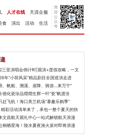
儿
人才在线
天涯企服
美食
演出
活动
生活
递
Y2三亚演唱会倒计时|观演+度假攻略，一文
026年“小荷风采”精品剧目全国巡演走进
浪、帆船、溯溪、崖降、骑游…来万宁“
今德化瓷珍品熠熠生辉一叶“瓷”帆渡沧
只赶飞机！海口美兰机场“暑趣乐购季”
月精彩活动清单来了，承包一整个夏天的快
来文昌航天观礼中心一站式解锁航天浪漫
赴桐栖星海！陵水夏夜渔火派对即将浪漫