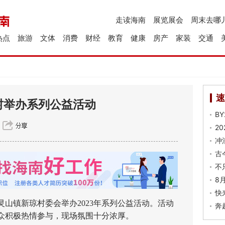
走读海南
展览展会
周末去哪
热点
旅游
文体
消费
财经
教育
健康
房产
家装
交通
速
村举办系列公益活动
B
2
冲
古
不
8
快
山镇新琼村委会举办2023年系列公益活动。活动
奔
众积极热情参与，现场氛围十分浓厚。