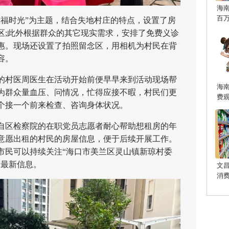
海
百
时光”为主题，结合失地村庄的特点，设置了房
区;此外根据群众的其它现实需求，安排了免费义诊
惠。现场还设置了拍照留念区，用相机为村民在背
容。
村医周医生在活动开始前便早早来到活动现场帮
海
为群众量血压、问情况，忙得应接不暇，村民们更
费
个接一个前来检查、咨询身体状况。
区检察院的在职党员志愿者耐心帮助想租房的年
意愿出租的村民的房屋信息，便于后续开展工作。
市民可以持续关注“海口市美兰区灵山镇新琼村委
的最新信息。
文
消