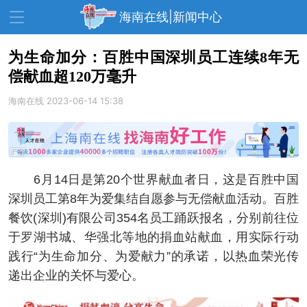
海南在线|新闻中心
为生命加分：百胜中国深圳员工连续8年无
偿献血超120万毫升
资讯中心
热点
旅游
海南在线
2023-06-14 15:38
文体
消费
财经
教育
健康
房产
家装
交通
美食
6月14日是第20个世界献血者日，这是百胜中国
生活
演出
活动
深圳员工第8年为爱集结自愿参与无偿献血活动。百胜
餐饮(深圳)有限公司354名员工踊跃报名，分别前往位
展会
走读海南
周末去哪儿
于罗湖书城、华强北等地的捐血站献血，用实际行动
人才在线
天涯企服
践行“为生命加分、为爱献力”的承诺，以热血荣光传
递出企业的关怀与爱心。