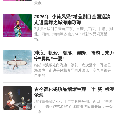
景点...
2026年“小荷风采”精品剧目全国巡演
走进善舞之城海南琼海
2场演出吸引了来自广东、重庆、广西、甘肃、湖
北、河南、海南等多地的34个精彩作品闪亮登
场。...
冲浪、帆船、溯溪、崖降、骑游…来万
宁“勇闯”一夏!
抱起冲浪板走向海边，浪花一次次涌来，耳边是
海浪声，街边是风格各异的冲浪店，空气里都是
自由的...
古今德化瓷珍品熠熠生辉一叶“瓷”帆渡
沧海
清雅白瓷藏匠心，千年文脉映琼州。近日，"中国
白——德化瓷艺术展"在海南省博物馆开展，一众
古今...