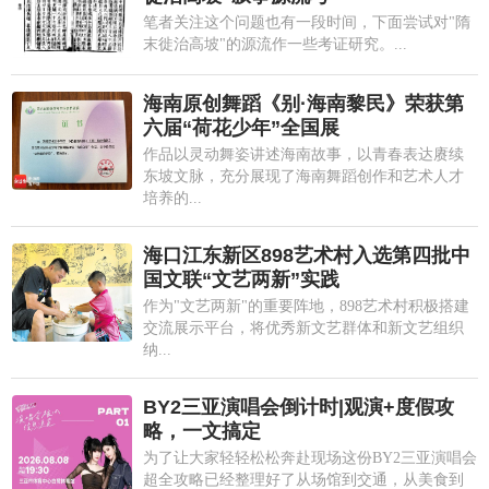
笔者关注这个问题也有一段时间，下面尝试对"隋
末徙治高坡"的源流作一些考证研究。...
海南原创舞蹈《别·海南黎民》荣获第
六届“荷花少年”全国展
作品以灵动舞姿讲述海南故事，以青春表达赓续
东坡文脉，充分展现了海南舞蹈创作和艺术人才
培养的...
海口江东新区898艺术村入选第四批中
国文联“文艺两新”实践
作为"文艺两新"的重要阵地，898艺术村积极搭建
交流展示平台，将优秀新文艺群体和新文艺组织
纳...
BY2三亚演唱会倒计时|观演+度假攻
略，一文搞定
为了让大家轻轻松松奔赴现场这份BY2三亚演唱会
超全攻略已经整理好了从场馆到交通，从美食到