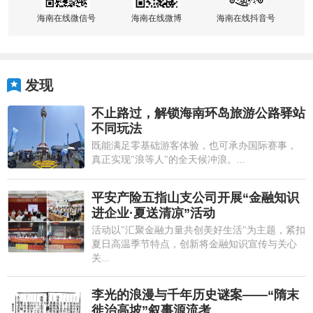
海南在线微信号
海南在线微博
海南在线抖音号
发现
不止路过，解锁海南环岛旅游公路驿站
不同玩法
既能满足零基础游客体验，也可承办国际赛事，
真正实现"浪等人"的全天候冲浪。...
平安产险五指山支公司开展“金融知识
进企业·夏送清凉”活动
活动以"汇聚金融力量共创美好生活"为主题，紧扣
夏日高温季节特点，创新将金融知识宣传与关心
关...
李光的浪漫与千年历史谜案——“隋末
徙治高坡”叙事源流考