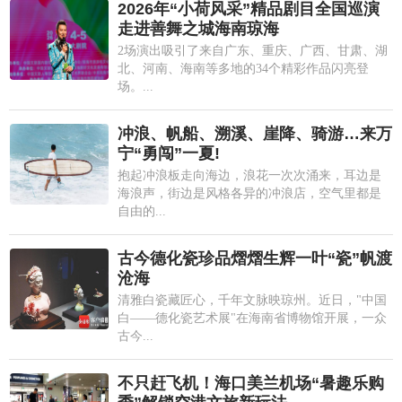
2026年“小荷风采”精品剧目全国巡演
走进善舞之城海南琼海
2场演出吸引了来自广东、重庆、广西、甘肃、湖
北、河南、海南等多地的34个精彩作品闪亮登
场。...
冲浪、帆船、溯溪、崖降、骑游…来万
宁“勇闯”一夏!
抱起冲浪板走向海边，浪花一次次涌来，耳边是
海浪声，街边是风格各异的冲浪店，空气里都是
自由的...
古今德化瓷珍品熠熠生辉一叶“瓷”帆渡
沧海
清雅白瓷藏匠心，千年文脉映琼州。近日，"中国
白——德化瓷艺术展"在海南省博物馆开展，一众
古今...
不只赶飞机！海口美兰机场“暑趣乐购