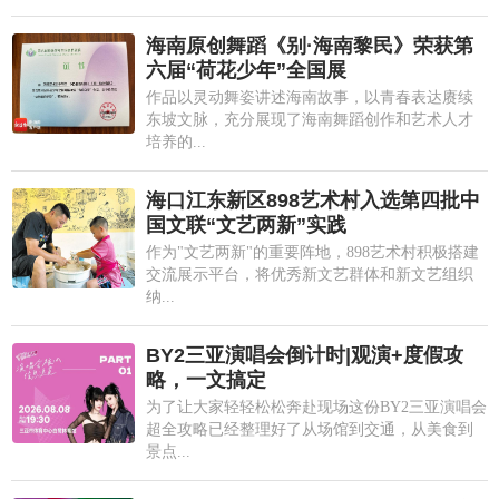
海南原创舞蹈《别·海南黎民》荣获第
六届“荷花少年”全国展
作品以灵动舞姿讲述海南故事，以青春表达赓续
东坡文脉，充分展现了海南舞蹈创作和艺术人才
培养的...
海口江东新区898艺术村入选第四批中
国文联“文艺两新”实践
作为"文艺两新"的重要阵地，898艺术村积极搭建
交流展示平台，将优秀新文艺群体和新文艺组织
纳...
BY2三亚演唱会倒计时|观演+度假攻
略，一文搞定
为了让大家轻轻松松奔赴现场这份BY2三亚演唱会
超全攻略已经整理好了从场馆到交通，从美食到
景点...