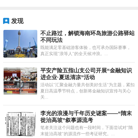
发现
不止路过，解锁海南环岛旅游公路驿站
不同玩法
既能满足零基础游客体验，也可承办国际赛事，
真正实现"浪等人"的全天候冲浪。...
平安产险五指山支公司开展“金融知识
进企业·夏送清凉”活动
活动以"汇聚金融力量共创美好生活"为主题，紧扣
夏日高温季节特点，创新将金融知识宣传与关心
关...
李光的浪漫与千年历史谜案——“隋末
徙治高坡”叙事源流考
笔者关注这个问题也有一段时间，下面尝试对"隋
末徙治高坡"的源流作一些考证研究。...