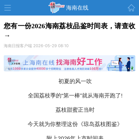
首页
海南在线
您有一份2026海南荔枝品鉴时间表，请查收
→
资讯中心
热点
旅游
海南日报客户端
2026-05-29 08:10
文体
消费
财经
教育
健康
房产
家装
交通
美食
初夏的风一吹
生活
演出
活动
全国荔枝季的“第一棒”就从海南开跑了!
展会
走读海南
周末去哪儿
荔枝甜蜜正当时
人才在线
天涯企服
今天就为你整理这份《琼岛荔枝图鉴》
附上2026年上市时间表