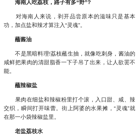
海南人吃荔枝，路子有多“野”?
对海南人来说，剥开品尝原本的滋味只是基本
功，加点盐和辣才算注入“灵魂”。
蘸酱油
不是黑暗料理!荔枝蘸生抽，就像吃刺身，酱油的
咸鲜把果肉的清甜脂香一下子吊了出来，让人欲罢不
能。
蘸辣椒盐
果肉在细盐和辣椒粉里打个滚，入口甜、咸、辣
交织，瞬间打开味蕾。街上阿婆的水果摊，“灵魂”就
在那一小袋辣椒盐里。
老盐荔枝水