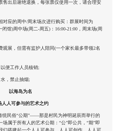
票售出后谢绝退换，每张票仅使用一次，请合理安
对应的周中/周末场次进行购买：群展时间为
：(周一闭馆)周中场(周二-周五)：16:00-21:00，周末场(周
费观展，但需有监护人陪同(一个家长最多带领2名
以便工作人员核销;
水，禁止抽烟;
以海岛为名
人可参与的艺术之约
统民俗“公期”——那是村民为神明诞辰而举行的
场属于所有人的艺术公期：“公”即公共，“期”即
我们搭建起一个人人可参与、人人可创作、人人可