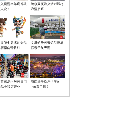
南入境游半年度首破
陵水夏夜渔火派对即将
万人次！
浪漫启幕
南省第七届运动会免
文昌航天科普馆引爆暑
观赛指南请收好
假亲子航天游
昌首家岛内居民日用
海南海洋欢乐世界的
费品免税店开业
live看了吗？