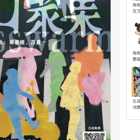
海
百
海
费
文
消