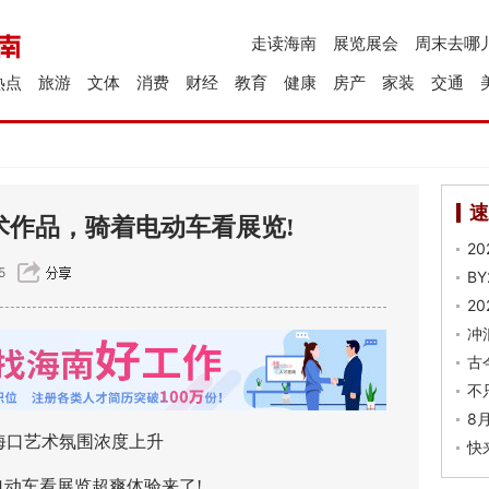
走读海南
展览展会
周末去哪
热点
旅游
文体
消费
财经
教育
健康
房产
家装
交通
速
艺术作品，骑着电动车看展览!
2
5
B
2
冲
古
不
8
艺术氛围浓度上升
快
车看展览超爽体验来了!