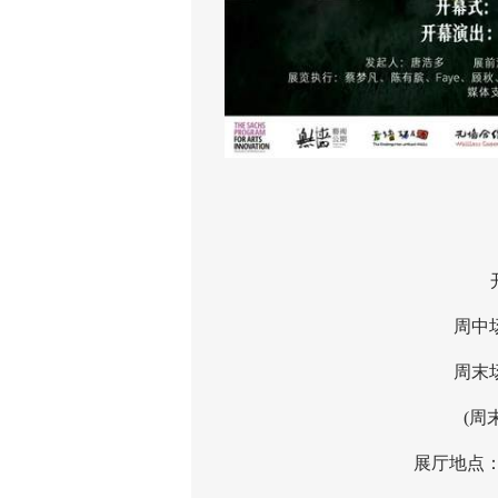
202
开馆
周中场(周二
周末场(周六
(周末
展厅地点：海