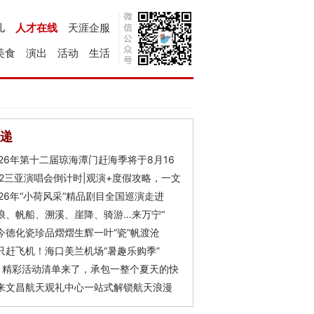
儿
人才在线
天涯企服
美食
演出
活动
生活
递
026年第十二届琼海潭门赶海季将于8月16
Y2三亚演唱会倒计时|观演+度假攻略，一文
026年“小荷风采”精品剧目全国巡演走进
浪、帆船、溯溪、崖降、骑游…来万宁“
今德化瓷珍品熠熠生辉一叶“瓷”帆渡沧
只赶飞机！海口美兰机场“暑趣乐购季”
月精彩活动清单来了，承包一整个夏天的快
来文昌航天观礼中心一站式解锁航天浪漫