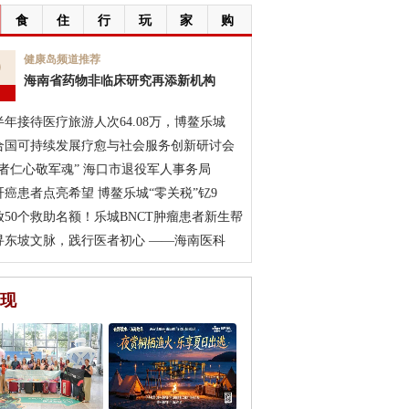
食
住
行
玩
家
购
9
健康岛频道推荐
海南省药物非临床研究再添新机构
月
半年接待医疗旅游人次64.08万，博鳌乐城
合国可持续发展疗愈与社会服务创新研讨会
医者仁心敬军魂” 海口市退役军人事务局
肝癌患者点亮希望 博鳌乐城“零关税”钇9
放50个救助名额！乐城BNCT肿瘤患者新生帮
寻东坡文脉，践行医者初心 ——海南医科
现