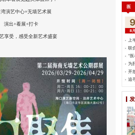
医
演艺中心×无墙艺术展
出+看展+打卡
8
享受，感受全新艺术盛宴
上
联
“
为
开
追
发