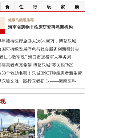
食
住
行
玩
家
购
5
健康岛频道推荐
海南省药物非临床研究再添新机构
月
半年接待医疗旅游人次64.08万，博鳌乐城
合国可持续发展疗愈与社会服务创新研讨会
医者仁心敬军魂” 海口市退役军人事务局
肝癌患者点亮希望 博鳌乐城“零关税”钇9
放50个救助名额！乐城BNCT肿瘤患者新生帮
寻东坡文脉，践行医者初心 ——海南医科
现