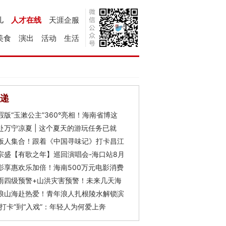
儿
人才在线
天涯企服
美食
演出
活动
生活
递
瑕版“玉漱公主”360°亮相！海南省博这
赴万宁凉夏 | 这个夏天的游玩任务已就
饭人集合！跟着《中国寻味记》打卡昌江
宗盛【有歌之年】巡回演唱会-海口站8月
影享惠欢乐加倍！海南500万元电影消费
雨四级预警+山洪灾害预警！未来几天海
浪山海赴热爱！青年浪人扎根陵水解锁滨
“打卡”到“入戏”：年轻人为何爱上奔