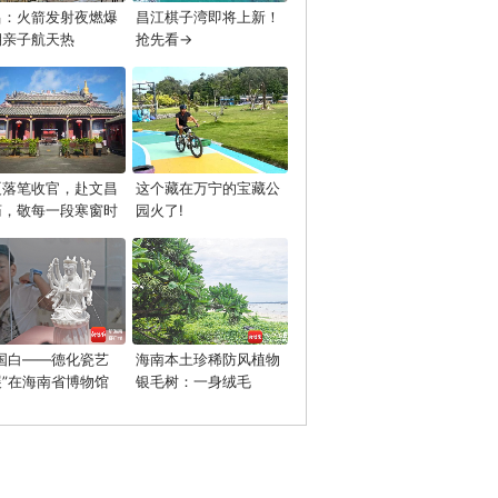
昌：火箭发射夜燃爆
昌江棋子湾即将上新！
期亲子航天热
抢先看→
夏落笔收官，赴文昌
这个藏在万宁的宝藏公
庙，敬每一段寒窗时
园火了!
中国白——德化瓷艺
海南本土珍稀防风植物
展”在海南省博物馆
银毛树：一身绒毛
幕
的“抗风卫士”