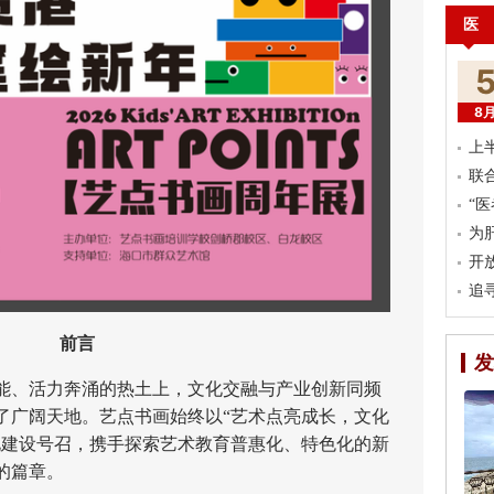
医
8
上
联
“
为
开
追
前言
发
、活力奔涌的热土上，文化交融与产业创新同频
了广阔天地。艺点书画始终以“艺术点亮成长，文化
化建设号召，携手探索艺术教育普惠化、特色化的新
的篇章。