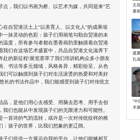
文
点，我们以书画为桥、以艺术为媒，共同迎来“艺
暑
自贸港沃土上“以美育人、以文化人”的成果缩
中一抹灵动的色彩：孩子们用画笔勾勒自贸港的未
的温度，所有参与者都在墨香画韵里触摸着自贸港
愿我们在这场艺术盛宴中，共品自贸港文化滋养下
盛
奔赴的新征程!展览荟萃了我们培训机构众多小朋友
孔
光
画、书法等多元领域，风格各异，精彩纷呈。从色
我们可以触摸到孩子们对生活滚烫的热爱和对美好
韵悠长的书法作品中，我们能感受到孩子们对传统文
“
晶，是他们用心去感受、用脑去思考、用手去创
术
，我们也能从中发现孩子们的无限潜力和可能性。
启
是一首诗的气韵流转，或许是一次对传统纹样的稚
们：孩子的世界，比我们想象的更辽阔。
子们提供一方展示自我的平台，让他们能够相互