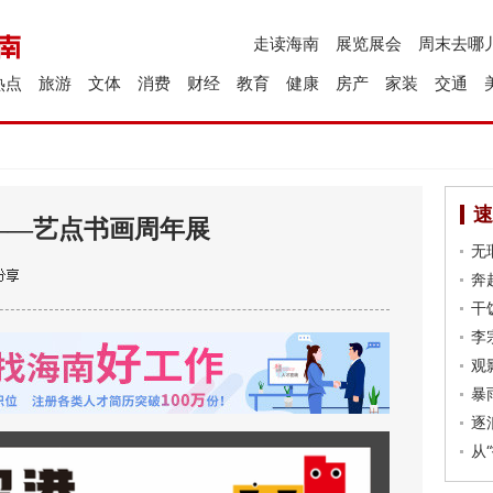
走读海南
展览展会
周末去哪
热点
旅游
文体
消费
财经
教育
健康
房产
家装
交通
速
——艺点书画周年展
无
奔
干
李
观
暴
逐
从