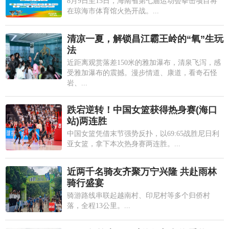
8月9日至15日，海南省第七届运动会拳击项目将
在琼海市体育馆火热开战。...
清凉一夏，解锁昌江霸王岭的“氧”生玩
法
近距离观赏落差150米的雅加瀑布，清泉飞泻，感
受雅加瀑布的震撼。漫步情道、康道，看奇石怪
岩、...
跌宕逆转！中国女篮获得热身赛(海口
站)两连胜
中国女篮凭借末节强势反扑，以69:65战胜尼日利
亚女篮，拿下本次热身赛两连胜。...
近两千名骑友齐聚万宁兴隆 共赴雨林
骑行盛宴
骑游路线串联起越南村、印尼村等多个归侨村
落，全程13公里。...