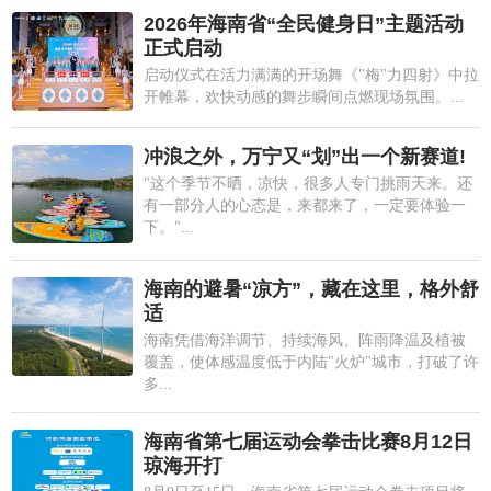
2026年海南省“全民健身日”主题活动
正式启动
启动仪式在活力满满的开场舞《"梅"力四射》中拉
开帷幕，欢快动感的舞步瞬间点燃现场氛围。...
冲浪之外，万宁又“划”出一个新赛道!
"这个季节不晒，凉快，很多人专门挑雨天来。还
有一部分人的心态是，来都来了，一定要体验一
下。"...
海南的避暑“凉方”，藏在这里，格外舒
适
海南凭借海洋调节、持续海风、阵雨降温及植被
覆盖，使体感温度低于内陆"火炉"城市，打破了许
多...
海南省第七届运动会拳击比赛8月12日
琼海开打