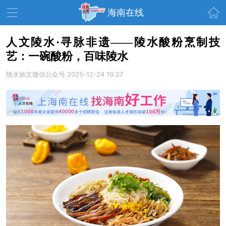
首页
海南在线
人文陵水·寻脉非遗——陵水酸粉烹制技
艺：一碗酸粉，百味陵水
资讯中心
热点
旅游
陵水旅文微信公众号
2025-12-24 10:27
文体
消费
财经
教育
健康
房产
家装
交通
美食
生活
演出
活动
展会
走读海南
周末去哪儿
人才在线
天涯企服