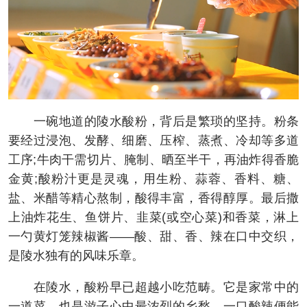
一碗地道的陵水酸粉，背后是繁琐的坚持。粉条
要经过浸泡、发酵、细磨、压榨、蒸煮、冷却等多道
工序;牛肉干需切片、腌制、晒至半干，再油炸得香脆
金黄;酸粉汁更是灵魂，用生粉、蒜蓉、香料、糖、
盐、米醋等精心熬制，酸得丰富，香得醇厚。最后撒
上油炸花生、鱼饼片、韭菜(或空心菜)和香菜，淋上
一勺黄灯笼辣椒酱——酸、甜、香、辣在口中交织，
是陵水独有的风味乐章。
在陵水，酸粉早已超越小吃范畴。它是家常中的
一道菜，也是游子心中最浓烈的乡愁。一口酸辣便能