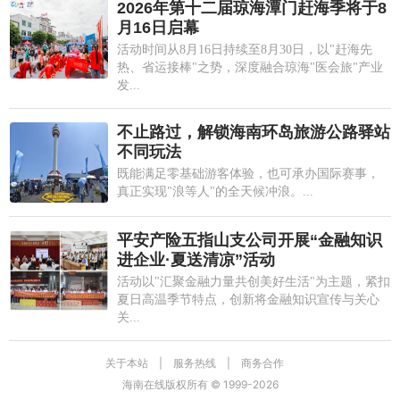
2026年第十二届琼海潭门赶海季将于8
月16日启幕
活动时间从8月16日持续至8月30日，以"赶海先
热、省运接棒"之势，深度融合琼海"医会旅"产业
发...
不止路过，解锁海南环岛旅游公路驿站
不同玩法
既能满足零基础游客体验，也可承办国际赛事，
真正实现"浪等人"的全天候冲浪。...
平安产险五指山支公司开展“金融知识
进企业·夏送清凉”活动
活动以"汇聚金融力量共创美好生活"为主题，紧扣
夏日高温季节特点，创新将金融知识宣传与关心
关...
关于本站
|
服务热线
|
商务合作
海南在线版权所有 © 1999-
2026