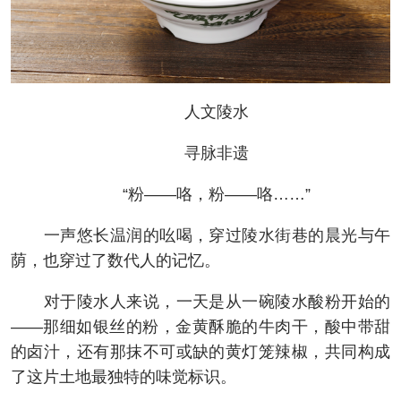
人文陵水
寻脉非遗
“粉——咯，粉——咯……”
一声悠长温润的吆喝，穿过陵水街巷的晨光与午
荫，也穿过了数代人的记忆。
对于陵水人来说，一天是从一碗陵水酸粉开始的
——那细如银丝的粉，金黄酥脆的牛肉干，酸中带甜
的卤汁，还有那抹不可或缺的黄灯笼辣椒，共同构成
了这片土地最独特的味觉标识。