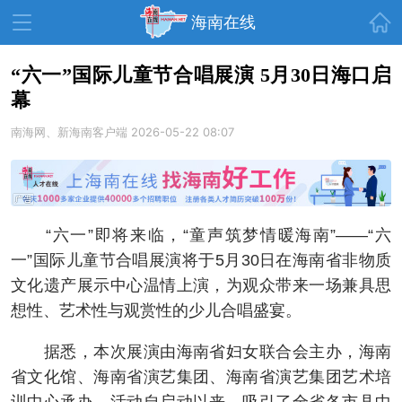
首页
海南在线
“六一”国际儿童节合唱展演 5月30日海口启
幕
资讯中心
热点
旅游
南海网、新海南客户端
2026-05-22 08:07
文体
消费
财经
教育
健康
房产
家装
交通
美食
“六一”即将来临，“童声筑梦情暖海南”——“六
生活
演出
活动
一”国际儿童节合唱展演将于5月30日在海南省非物质
文化遗产展示中心温情上演，为观众带来一场兼具思
展会
走读海南
周末去哪儿
想性、艺术性与观赏性的少儿合唱盛宴。
人才在线
天涯企服
据悉，本次展演由海南省妇女联合会主办，海南
省文化馆、海南省演艺集团、海南省演艺集团艺术培