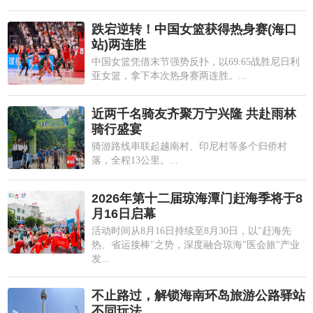
跌宕逆转！中国女篮获得热身赛(海口
站)两连胜
中国女篮凭借末节强势反扑，以69:65战胜尼日利
亚女篮，拿下本次热身赛两连胜。...
近两千名骑友齐聚万宁兴隆 共赴雨林
骑行盛宴
骑游路线串联起越南村、印尼村等多个归侨村
落，全程13公里。...
2026年第十二届琼海潭门赶海季将于8
月16日启幕
活动时间从8月16日持续至8月30日，以"赶海先
热、省运接棒"之势，深度融合琼海"医会旅"产业
发...
不止路过，解锁海南环岛旅游公路驿站
不同玩法