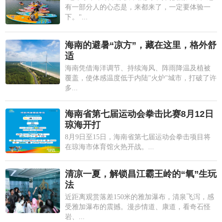
有一部分人的心态是，来都来了，一定要体验一
下。"...
海南的避暑“凉方”，藏在这里，格外舒
适
海南凭借海洋调节、持续海风、阵雨降温及植被
覆盖，使体感温度低于内陆"火炉"城市，打破了许
多...
海南省第七届运动会拳击比赛8月12日
琼海开打
8月9日至15日，海南省第七届运动会拳击项目将
在琼海市体育馆火热开战。...
清凉一夏，解锁昌江霸王岭的“氧”生玩
法
近距离观赏落差150米的雅加瀑布，清泉飞泻，感
受雅加瀑布的震撼。漫步情道、康道，看奇石怪
岩、...