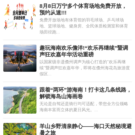
8月8日万宁多个体育场地免费开放，
预约从速!!!
免费开放场地有体育馆的羽毛球场、乒乓球场
地、篮球场地、健身房、全民体质检测室和体育
场田径跑...
趣玩海南欢乐儋洋!“欢乐再继续”暨调
声狂欢嘉年华活动重磅
以国家级非遗儋州调声为核心打造的"欢乐再继
续"暨调声狂欢嘉年华，即将在儋州海花岛旅游度
假区...
跟着“两环”游海南！打卡这几条线路，
解锁海岛山海画卷
无论是自驾还是骑行均可适配，带您全方位领略
海南丰富而立体的夏日风光。...
羊山乡野清泉静心——海口天然秘境避
暑之旅