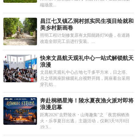
端场景...
昌江七叉镇乙洞村抓实民生项目绘就和
美乡村新画卷
照明工程计划修复原有太阳能路灯90盏，在道路
改造全部完工后进行安装。...
快来文昌航天观礼中心一站式解锁航天
浪漫
文昌航天观礼中心占地七千多平方米，日之塔、
月之塔两座阶梯观礼台视野开阔，两座看台采用
穿孔铝...
奔赴桐栖星海！陵水夏夜渔火派对即将
浪漫启幕
距离2026"去野陵水・山海趣集"之「夜赏桐栖渔
火・乐享夏日出逃」主题活动，仅剩3天!8月8日
19:3...