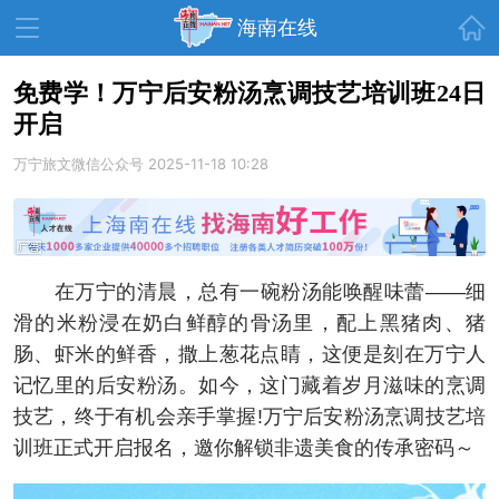
首页
海南在线
免费学！万宁后安粉汤烹调技艺培训班24日
开启
资讯中心
热点
旅游
万宁旅文微信公众号
2025-11-18 10:28
文体
消费
财经
教育
健康
房产
家装
交通
美食
在万宁的清晨，总有一碗粉汤能唤醒味蕾——细
生活
演出
活动
滑的米粉浸在奶白鲜醇的骨汤里，配上黑猪肉、猪
肠、虾米的鲜香，撒上葱花点睛，这便是刻在万宁人
展会
走读海南
周末去哪儿
记忆里的后安粉汤。如今，这门藏着岁月滋味的烹调
人才在线
天涯企服
技艺，终于有机会亲手掌握!万宁后安粉汤烹调技艺培
训班正式开启报名，邀你解锁非遗美食的传承密码～