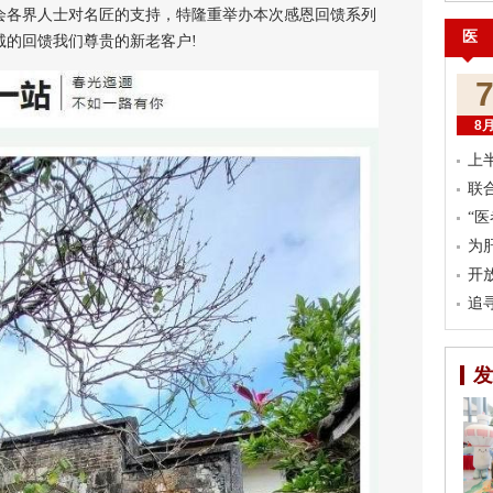
各界人士对名匠的支持，特隆重举办本次感恩回馈系列
医
诚的回馈我们尊贵的新老客户!
8
上
联
“
为
开
追
发