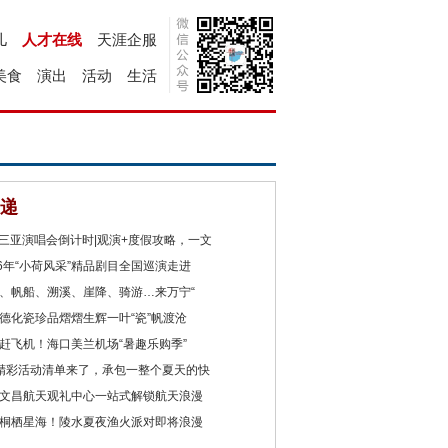
儿
人才在线
天涯企服
美食
演出
活动
生活
递
2三亚演唱会倒计时|观演+度假攻略，一文
26年“小荷风采”精品剧目全国巡演走进
、帆船、溯溪、崖降、骑游…来万宁“
德化瓷珍品熠熠生辉一叶“瓷”帆渡沧
赶飞机！海口美兰机场“暑趣乐购季”
精彩活动清单来了，承包一整个夏天的快
文昌航天观礼中心一站式解锁航天浪漫
桐栖星海！陵水夏夜渔火派对即将浪漫