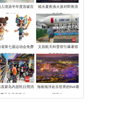
南入境游半年度首破百
陵水夏夜渔火派对即将浪
万人次！
漫启幕
南省第七届运动会免费
文昌航天科普馆引爆暑假
观赛指南请收好
亲子航天游
昌首家岛内居民日用消
海南海洋欢乐世界的live看
费品免税店开业
了吗？