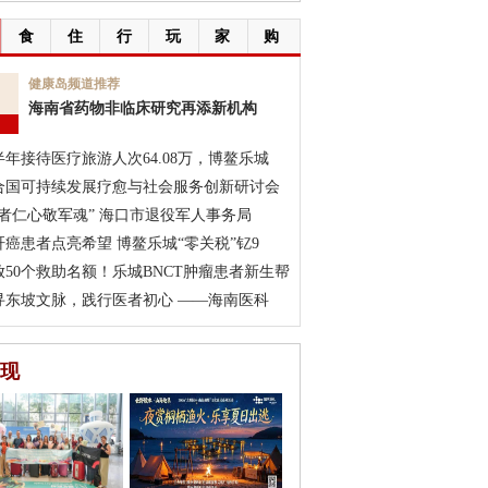
食
住
行
玩
家
购
7
健康岛频道推荐
海南省药物非临床研究再添新机构
月
半年接待医疗旅游人次64.08万，博鳌乐城
合国可持续发展疗愈与社会服务创新研讨会
医者仁心敬军魂” 海口市退役军人事务局
肝癌患者点亮希望 博鳌乐城“零关税”钇9
放50个救助名额！乐城BNCT肿瘤患者新生帮
寻东坡文脉，践行医者初心 ——海南医科
现