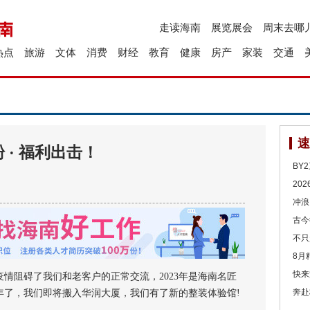
走读海南
展览展会
周末去哪
热点
旅游
文体
消费
财经
教育
健康
房产
家装
交通
速
· 福利出击！
BY
20
冲浪
古今
不只
8月
快来
阻碍了我们和老客户的正常交流，2023年是海南名匠
奔赴
年了，我们即将搬入华润大厦，我们有了新的整装体验馆!