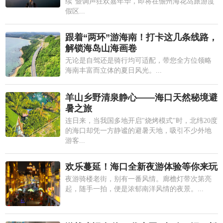
续"暨调声狂欢嘉年华，即将在儋州海花岛旅游度
假区...
跟着“两环”游海南！打卡这几条线路，
解锁海岛山海画卷
无论是自驾还是骑行均可适配，带您全方位领略
海南丰富而立体的夏日风光。...
羊山乡野清泉静心——海口天然秘境避
暑之旅
连日来，当我国多地开启"烧烤模式"时，北纬20度
的海口却凭一方静谧的避暑天地，吸引不少外地
游客...
欢乐蔓延！海口全新夜游体验等你来玩
夜游骑楼老街，别有一番风情。廊檐灯带次第亮
起，随手一拍，便是浓郁南洋风情的夜景。...