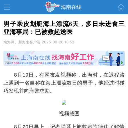
首页
海南在线
男子乘皮划艇海上漂流6天，多日未进食三
亚海事局：已被救起送医
资讯中心
热点
旅游
南海网、新海南客户端
2025-08-20 10:52
文体
消费
财经
教育
健康
房产
家装
交通
美食
8月19日，有网友发视频称，出海时，在返程路
生活
演出
活动
上遇到一名自称在海上漂流数日的男子，他经过时碰
巧发现并向海警求助。
展会
走读海南
周末去哪儿
人才在线
天涯企服
视频截图
8月20日早上，记者联系上施救者陈德伟了解情