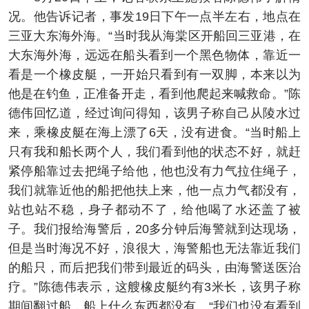
况。他告诉记者，事发19日下午一点半左右，地点在
三亚大东海外海。“当时我从海棠区开船回三亚港，在
大东海外海，远远在船头看到一个黑色物体，靠近一
看是一个橡皮艇，一开始只看到有一双脚，本来以为
他是在钓鱼，正准备开走，看到他爬起来喊救命。”陈
德伟回忆道，经过询问得知，该男子称自己从陵水过
来，乘橡皮艇在海上漂了6天，没有进食。“当时船上
只有我和船长两个人，我们看到他的状态不好，就赶
紧停船靠过去把绳子给他，他也没有力气拉住绳子，
我们就靠近他的船把他扶上来，他一点力气都没有，
站也站不稳，身子都动不了，给他喝了水还盖了被
子。我们报给海警后，20多分钟后海警就到达现场，
但是当时海况不好，浪很大，海警船也无法靠近我们
的船只，而后把我们带到最近的码头，由海警送医治
疗。”陈德伟表示，这艘橡皮艇约有3米长，该男子称
期间翻过船，船上什么东西都没有。“我们也没有看到