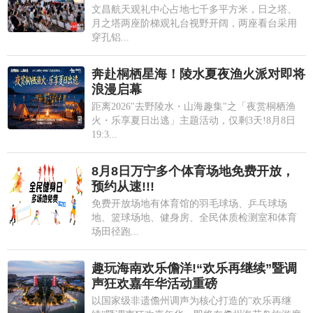
文昌航天观礼中心占地七千多平方米，日之塔、
月之塔两座阶梯观礼台视野开阔，两座看台采用
穿孔铝...
奔赴桐栖星海！陵水夏夜渔火派对即将
浪漫启幕
距离2026"去野陵水・山海趣集"之「夜赏桐栖渔
火・乐享夏日出逃」主题活动，仅剩3天!8月8日
19:3...
8月8日万宁多个体育场地免费开放，
预约从速!!!
免费开放场地有体育馆的羽毛球场、乒乓球场
地、篮球场地、健身房、全民体质检测室和体育
场田径跑...
趣玩海南欢乐儋洋!“欢乐再继续”暨调
声狂欢嘉年华活动重磅
以国家级非遗儋州调声为核心打造的"欢乐再继