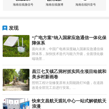
海南在线微信号
海南在线微博
海南在线抖音号
发现
“广电方案”纳入国家应急通信一体化保
障体系
面向未来，中国广电将深度融入国家应急通信保
障体系，加快技术迭代与能力升级，全面强化极
端场景...
昌江七叉镇乙洞村抓实民生项目绘就和
美乡村新画卷
照明工程计划修复原有太阳能路灯90盏，在道路
改造全部完工后进行安装。...
快来文昌航天观礼中心一站式解锁航天
浪漫