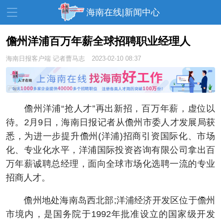
海南在线|新闻中心
儋州洋浦百万年薪全球招聘职业经理人
海南日报客户端
记者曹马志
2023-02-10 08:37
资讯中心
热点
旅游
文体
消费
财经
教育
健康
房产
儋州洋浦“抢人才”再出新招，百万年薪，虚位以
家装
交通
美食
待。2月9日，海南日报记者从儋州市委人才发展局获
悉，为进一步提升儋州(洋浦)招商引资国际化、市场
生活
演出
活动
化、专业化水平，洋浦国际投资咨询有限公司拿出百
展会
走读海南
周末去哪儿
万年薪诚聘总经理，面向全球市场化选聘一流的专业
招商人才。
人才在线
天涯企服
儋州地处海南岛西北部;洋浦经济开发区位于儋州
市境内，是国务院于1992年批准设立的国家级开发