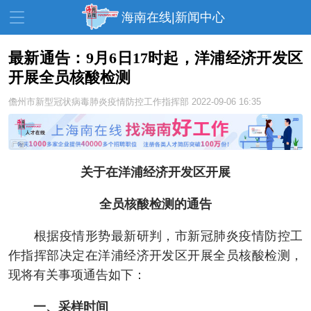
海南在线|新闻中心
最新通告：9月6日17时起，洋浦经济开发区
开展全员核酸检测
资讯中心
热点
旅游
儋州市新型冠状病毒肺炎疫情防控工作指挥部
2022-09-06 16:35
文体
消费
财经
教育
健康
房产
家装
交通
美食
关于在洋浦经济开发区开展
生活
演出
活动
全员核酸检测的通告
展会
走读海南
周末去哪儿
根据疫情形势最新研判，市新冠肺炎疫情防控工
人才在线
天涯企服
作指挥部决定在洋浦经济开发区开展全员核酸检测，
现将有关事项通告如下：
一、采样时间