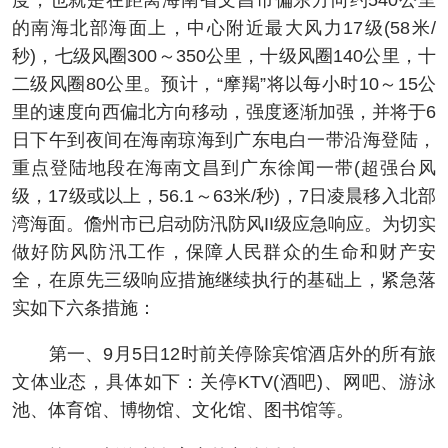
度，也就是在距离海南省文昌市偏东方向约540公里
的南海北部海面上，中心附近最大风力17级(58米/
秒)，七级风圈300～350公里，十级风圈140公里，十
二级风圈80公里。预计，“摩羯”将以每小时10～15公
里的速度向西偏北方向移动，强度逐渐加强，并将于6
日下午到夜间在海南琼海到广东电白一带沿海登陆，
重点登陆地段在海南文昌到广东徐闻一带(超强台风
级，17级或以上，56.1～63米/秒)，7日凌晨移入北部
湾海面。儋州市已启动防汛防风II级应急响应。为切实
做好防风防汛工作，保障人民群众的生命和财产安
全，在原先三级响应措施继续执行的基础上，紧急落
实如下六条措施：
第一、9月5日12时前关停除宾馆酒店外的所有旅
文体业态，具体如下：关停KTV(酒吧)、网吧、游泳
池、体育馆、博物馆、文化馆、图书馆等。