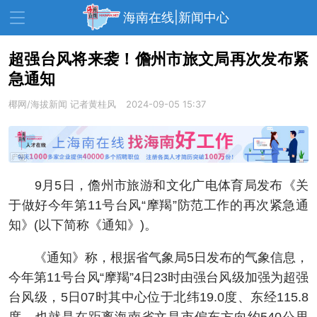
海南在线|新闻中心
超强台风将来袭！儋州市旅文局再次发布紧
急通知
资讯中心
热点
旅游
椰网/海拔新闻
记者黄桂风
2024-09-05 15:37
文体
消费
财经
教育
健康
房产
家装
交通
美食
9月5日，儋州市旅游和文化广电体育局发布《关
生活
演出
活动
于做好今年第11号台风“摩羯”防范工作的再次紧急通
知》(以下简称《通知》)。
展会
走读海南
周末去哪儿
《通知》称，根据省气象局5日发布的气象信息，
人才在线
天涯企服
今年第11号台风“摩羯”4日23时由强台风级加强为超强
台风级，5日07时其中心位于北纬19.0度、东经115.8