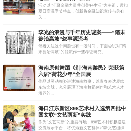
活动以"汇聚金融力量共创美好生活"为主题，紧扣
夏日高温季节特点，创新将金融知识宣传与关心
关...
李光的浪漫与千年历史谜案——“隋末
徙治高坡”叙事源流考
笔者关注这个问题也有一段时间，下面尝试对"隋
末徙治高坡"的源流作一些考证研究。...
海南原创舞蹈《别·海南黎民》荣获第
六届“荷花少年”全国展
作品以灵动舞姿讲述海南故事，以青春表达赓续
东坡文脉，充分展现了海南舞蹈创作和艺术人才
培养的...
海口江东新区898艺术村入选第四批中
国文联“文艺两新”实践
作为"文艺两新"的重要阵地，898艺术村积极搭建
交流展示平台，将优秀新文艺群体和新文艺组织