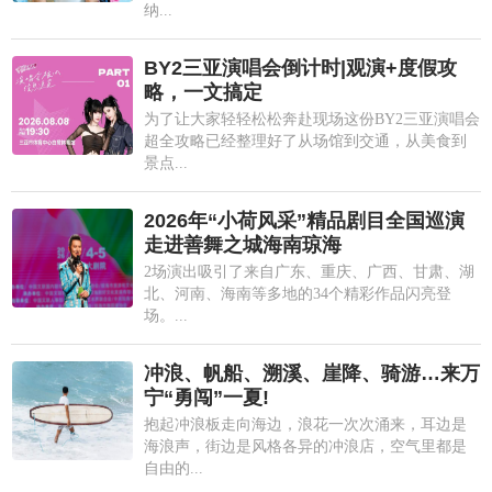
纳...
BY2三亚演唱会倒计时|观演+度假攻
略，一文搞定
为了让大家轻轻松松奔赴现场这份BY2三亚演唱会
超全攻略已经整理好了从场馆到交通，从美食到
景点...
2026年“小荷风采”精品剧目全国巡演
走进善舞之城海南琼海
2场演出吸引了来自广东、重庆、广西、甘肃、湖
北、河南、海南等多地的34个精彩作品闪亮登
场。...
冲浪、帆船、溯溪、崖降、骑游…来万
宁“勇闯”一夏!
抱起冲浪板走向海边，浪花一次次涌来，耳边是
海浪声，街边是风格各异的冲浪店，空气里都是
自由的...