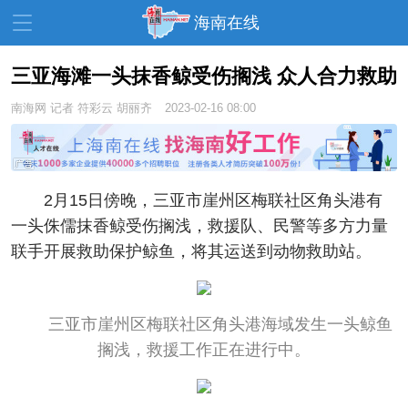
海南在线
三亚海滩一头抹香鲸受伤搁浅 众人合力救助
南海网
记者 符彩云 胡丽齐
2023-02-16 08:00
资讯中心
热点
旅游
文体
消费
财经
教育
健康
房产
2月15日傍晚，三亚市崖州区梅联社区角头港有
家装
交通
美食
一头侏儒抹香鲸受伤搁浅，救援队、民警等多方力量
联手开展救助保护鲸鱼，将其运送到动物救助站。
生活
演出
活动
展会
走读海南
周末去哪儿
三亚市崖州区梅联社区角头港海域发生一头鲸鱼
人才在线
天涯企服
搁浅，救援工作正在进行中。