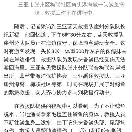
三亚市崖州区梅联社区角头港海域一头鲸鱼搁
浅，救援工作正在进行中。
随后，记者采访到三亚蓝天救援队崖州分队队长
纪新福。他回忆道，下午6时30分左右，蓝天救援队
崖州分队队员正在海边值守，保障游客游玩安全。这
时有游客发现一头长3米、体重500斤左右的侏儒抹香
鲸在岸边徘徊。救援队队员发现抹香鲸已经受伤无法
游回海里。三亚蓝天救援队崖州分队联合梅联海岸派
出所、蓝丝带海洋保护协会、三亚禹途救援队、三亚
崖州海警、梅联社区等第一时间在现场开展了对鲸鱼
的紧急救援，众人齐心协力参与到救援行动中。
在救援队提供的视频中可以看到，为了不让鲸鱼
脱水，当地渔民拿来毛毯盖住鲸鱼的身体，救援人员
不断往鲸鱼身上泼水。由于该头抹香鲸头部、尾部均
有伤，救援人员帮助清理伤口。“我们发现鲸鱼搁浅