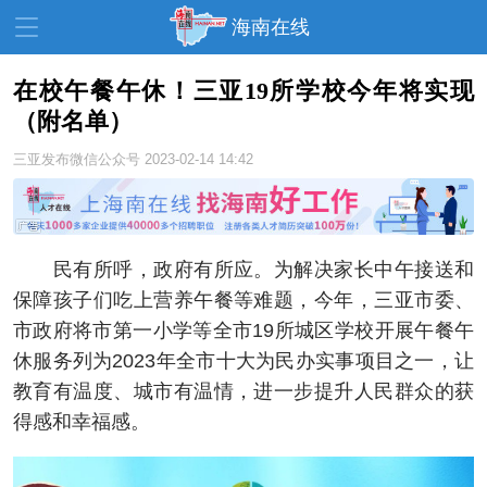
海南在线
在校午餐午休！三亚19所学校今年将实现
（附名单）
资讯中心
热点
旅游
三亚发布微信公众号
2023-02-14 14:42
文体
消费
财经
教育
健康
房产
家装
交通
美食
民有所呼，政府有所应。为解决家长中午接送和
保障孩子们吃上营养午餐等难题，今年，三亚市委、
生活
演出
活动
市政府将市第一小学等全市19所城区学校开展午餐午
展会
走读海南
周末去哪儿
休服务列为2023年全市十大为民办实事项目之一，让
教育有温度、城市有温情，进一步提升人民群众的获
人才在线
天涯企服
得感和幸福感。