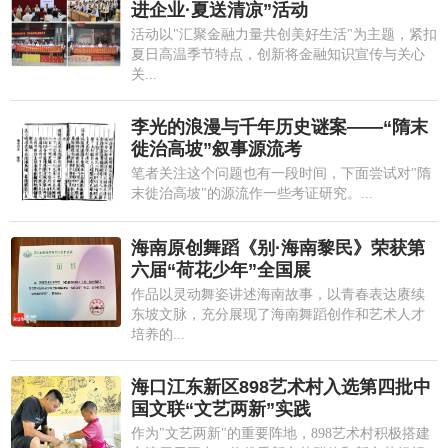
进企业·夏送清凉”活动
活动以"汇聚金融力量共创美好生活"为主题，紧扣
夏日高温季节特点，创新将金融知识宣传与关心
关...
李光的浪漫与千年历史谜案——“隋末
徙治高坡”叙事源流考
笔者关注这个问题也有一段时间，下面尝试对"隋
末徙治高坡"的源流作一些考证研究。...
海南原创舞蹈《别·海南黎民》荣获第
六届“荷花少年”全国展
作品以灵动舞姿讲述海南故事，以青春表达赓续
东坡文脉，充分展现了海南舞蹈创作和艺术人才
培养的...
海口江东新区898艺术村入选第四批中
国文联“文艺两新”实践
作为"文艺两新"的重要阵地，898艺术村积极搭建