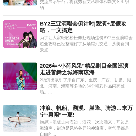
交流展示平台，将优秀新文艺群体和新文艺组织
纳...
BY2三亚演唱会倒计时|观演+度假攻
略，一文搞定
为了让大家轻轻松松奔赴现场这份BY2三亚演唱会
超全攻略已经整理好了从场馆到交通，从美食到
景点...
2026年“小荷风采”精品剧目全国巡演
走进善舞之城海南琼海
2场演出吸引了来自广东、重庆、广西、甘肃、湖
北、河南、海南等多地的34个精彩作品闪亮登
场。...
冲浪、帆船、溯溪、崖降、骑游…来万
宁“勇闯”一夏!
抱起冲浪板走向海边，浪花一次次涌来，耳边是
海浪声，街边是风格各异的冲浪店，空气里都是
自由的...