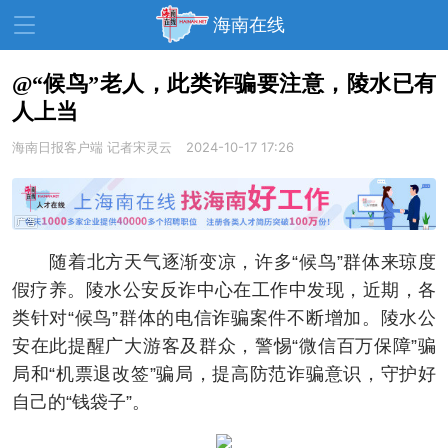
海南在线
@“候鸟”老人，此类诈骗要注意，陵水已有
人上当
资讯中心
热点
旅游
海南日报客户端
记者宋灵云
2024-10-17 17:26
文体
消费
财经
教育
健康
房产
家装
交通
美食
随着北方天气逐渐变凉，许多“候鸟”群体来琼度
生活
演出
活动
假疗养。陵水公安反诈中心在工作中发现，近期，各
类针对“候鸟”群体的电信诈骗案件不断增加。陵水公
展会
走读海南
周末去哪儿
安在此提醒广大游客及群众，警惕“微信百万保障”骗
人才在线
天涯企服
局和“机票退改签”骗局，提高防范诈骗意识，守护好
自己的“钱袋子”。