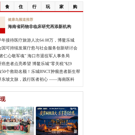
食
住
行
玩
家
购
7
健康岛频道推荐
海南省药物非临床研究再添新机构
月
半年接待医疗旅游人次64.08万，博鳌乐城
合国可持续发展疗愈与社会服务创新研讨会
医者仁心敬军魂” 海口市退役军人事务局
肝癌患者点亮希望 博鳌乐城“零关税”钇9
放50个救助名额！乐城BNCT肿瘤患者新生帮
寻东坡文脉，践行医者初心 ——海南医科
现