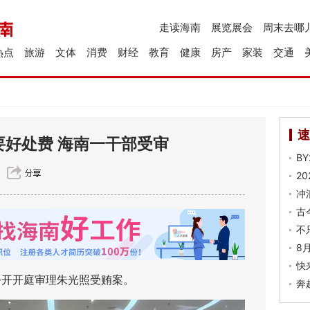
走读海南
展览展会
周末去哪
热点
旅游
文体
消费
财经
教育
健康
房产
家装
交通
速
要好处费 海南一干部受审
B
2
冲
古
不
8
快
开开庭审理朱光照受贿案。
奔