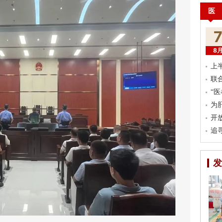
医
8
上
联
“
为
开
追
发