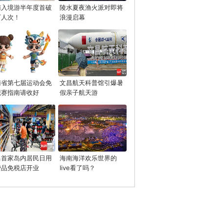
南入境游半年度首破
陵水夏夜渔火派对即将
万人次！
浪漫启幕
南省第七届运动会免
文昌航天科普馆引爆暑
观赛指南请收好
假亲子航天游
昌首家岛内居民日用
海南海洋欢乐世界的
费品免税店开业
live看了吗？