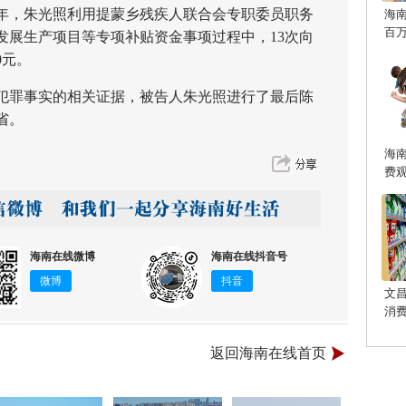
3年，朱光照利用提蒙乡残疾人联合会专职委员职务
海
百
发展生产项目等专项补贴资金事项过程中，13次向
0元。
罪事实的相关证据，被告人朱光照进行了最后陈
省。
海
费
海南在线微博
海南在线抖音号
微博
抖音
文
消
返回海南在线首页