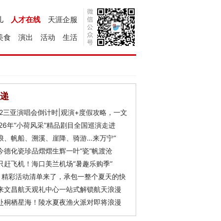
儿
人才在线
天涯企服
美食
演出
活动
生活
递
Y2三亚演唱会倒计时|观演+度假攻略，一文
026年“小荷风采”精品剧目全国巡演走进
浪、帆船、溯溪、崖降、骑游…来万宁“
今德化瓷珍品熠熠生辉一叶“瓷”帆渡沧
只赶飞机！海口美兰机场“暑趣乐购季”
月精彩活动清单来了，承包一整个夏天的快
来文昌航天观礼中心一站式解锁航天浪漫
赴桐栖星海！陵水夏夜渔火派对即将浪漫