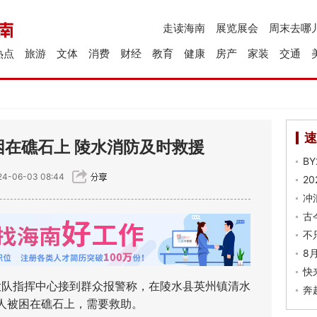
走读海南
展览展会
周末去哪
热点
旅游
文体
消费
财经
教育
健康
房产
家装
交通
速
在礁石上 陵水消防及时救援
B
4-06-03 08:44
2
冲
古
不
8
快
大队指挥中心接到群众报警称，在陵水县英州镇清水
奔
人被困在礁石上，需要救助。