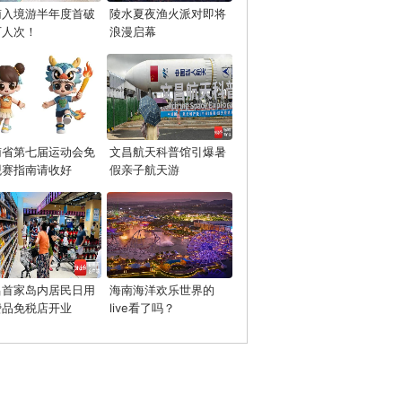
南入境游半年度首破
陵水夏夜渔火派对即将
万人次！
浪漫启幕
南省第七届运动会免
文昌航天科普馆引爆暑
观赛指南请收好
假亲子航天游
昌首家岛内居民日用
海南海洋欢乐世界的
费品免税店开业
live看了吗？