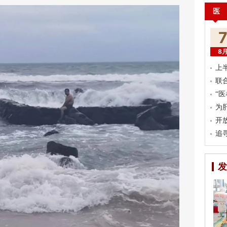
医
8
上
联
“
为
开
追
发