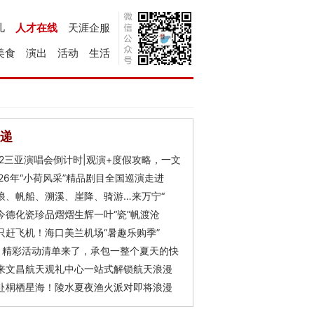
儿
人才在线
天涯企服
美食
演出
活动
生活
递
Y2三亚演唱会倒计时|观演+度假攻略，一文
026年“小荷风采”精品剧目全国巡演走进
浪、帆船、溯溪、崖降、骑游…来万宁“
今德化瓷珍品熠熠生辉一叶“瓷”帆渡沧
只赶飞机！海口美兰机场“暑趣乐购季”
月精彩活动清单来了，承包一整个夏天的快
来文昌航天观礼中心一站式解锁航天浪漫
赴桐栖星海！陵水夏夜渔火派对即将浪漫