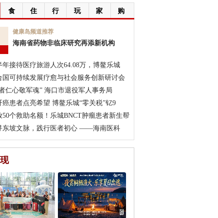
食
住
行
玩
家
购
7
健康岛频道推荐
海南省药物非临床研究再添新机构
月
半年接待医疗旅游人次64.08万，博鳌乐城
合国可持续发展疗愈与社会服务创新研讨会
医者仁心敬军魂” 海口市退役军人事务局
肝癌患者点亮希望 博鳌乐城“零关税”钇9
放50个救助名额！乐城BNCT肿瘤患者新生帮
寻东坡文脉，践行医者初心 ——海南医科
现