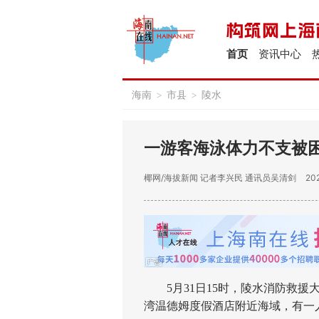
首页
资讯中心
海南
>
市县
>
陵水
一游客海泳体力不支被困
椰网/海拔新闻
记者李兴民 通讯员吴清剑
202
5月31日15时，陵水消防救援
湾温德姆度假酒店附近海域，有一