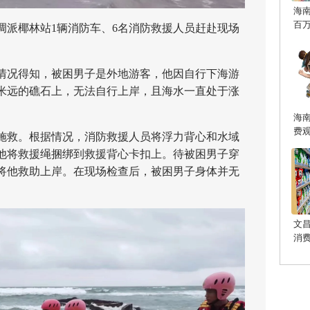
海
百
派椰林站1辆消防车、6名消防救援人员赶赴现场
况得知，被困男子是外地游客，他因自行下海游
米远的礁石上，无法自行上岸，且海水一直处于涨
海
费
救。根据情况，消防救援人员将浮力背心和水域
他将救援绳捆绑到救援背心卡扣上。待被困男子穿
将他救助上岸。在现场检查后，被困男子身体并无
文
消