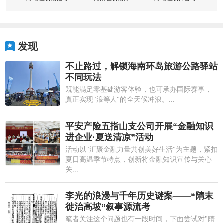
发现
不止路过，解锁海南环岛旅游公路驿站
不同玩法
既能满足零基础游客体验，也可承办国际赛事，
真正实现"浪等人"的全天候冲浪。...
平安产险五指山支公司开展“金融知识
进企业·夏送清凉”活动
活动以"汇聚金融力量共创美好生活"为主题，紧扣
夏日高温季节特点，创新将金融知识宣传与关心
关...
李光的浪漫与千年历史谜案——“隋末
徙治高坡”叙事源流考
笔者关注这个问题也有一段时间，下面尝试对"隋