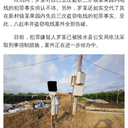
经讯问，罗某对自己五次盗窃三才镇某果园内电
线的犯罪事实供认不讳。另外，罗某还如实交代了其
在新村镇某果园内先后三次盗窃电线的犯罪事实。至
此，八起串并盗窃电线案件全部告破。
目前，犯罪嫌疑人罗某已被陵水县公安局依法采
取刑事强制措施，案件正在进一步侦办中。