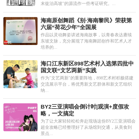
末徙治高坡"的源流作一些考证研究。...
海南原创舞蹈《别·海南黎民》荣获第
六届“荷花少年”全国展
作品以灵动舞姿讲述海南故事，以青春表达赓续
东坡文脉，充分展现了海南舞蹈创作和艺术人才
培养的...
海口江东新区898艺术村入选第四批中
国文联“文艺两新”实践
作为"文艺两新"的重要阵地，898艺术村积极搭建
交流展示平台，将优秀新文艺群体和新文艺组织
纳...
BY2三亚演唱会倒计时|观演+度假攻
略，一文搞定
为了让大家轻轻松松奔赴现场这份BY2三亚演唱会
超全攻略已经整理好了从场馆到交通，从美食到
景点...