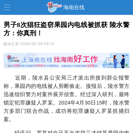
海南在线
男子8次猖狂盗窃果园内电线被抓获 陵水警
方：你真刑！
资讯中心
热点
旅游
陵水公安
2024-05-09 09:14
文体
消费
财经
教育
健康
房产
家装
交通
美食
近期，陵水县公安局三才派出所接到群众报警
生活
演出
活动
称，果园内的电线被人剪断偷走。接报后，陵水警方
迅速组织警力对案件展开侦查。经过深入研判，最终
展会
走读海南
周末去哪儿
锁定犯罪嫌疑人罗某。2024年4月30日15时，陵水警
人才在线
天涯企服
方多部门联合作战，成功将犯罪嫌疑人罗某抓捕归
案。