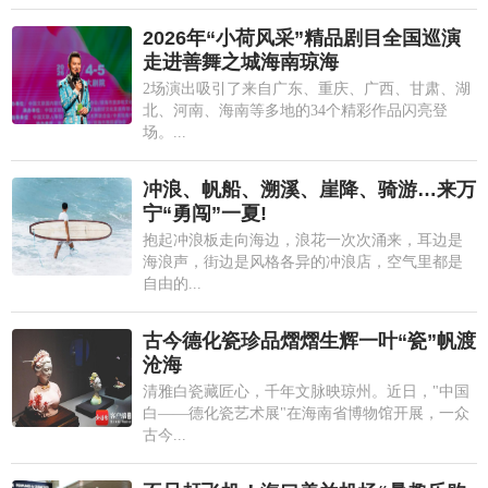
2026年“小荷风采”精品剧目全国巡演
走进善舞之城海南琼海
2场演出吸引了来自广东、重庆、广西、甘肃、湖
北、河南、海南等多地的34个精彩作品闪亮登
场。...
冲浪、帆船、溯溪、崖降、骑游…来万
宁“勇闯”一夏!
抱起冲浪板走向海边，浪花一次次涌来，耳边是
海浪声，街边是风格各异的冲浪店，空气里都是
自由的...
古今德化瓷珍品熠熠生辉一叶“瓷”帆渡
沧海
清雅白瓷藏匠心，千年文脉映琼州。近日，"中国
白——德化瓷艺术展"在海南省博物馆开展，一众
古今...