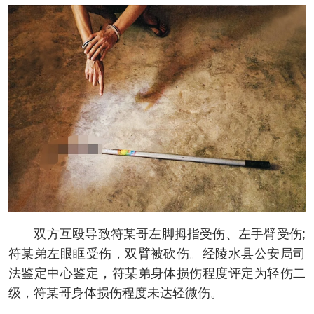
双方互殴导致符某哥左脚拇指受伤、左手臂受伤;
符某弟左眼眶受伤，双臂被砍伤。经陵水县公安局司
法鉴定中心鉴定，符某弟身体损伤程度评定为轻伤二
级，符某哥身体损伤程度未达轻微伤。