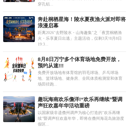
穿孔铝...
奔赴桐栖星海！陵水夏夜渔火派对即将
浪漫启幕
距离2026"去野陵水・山海趣集"之「夜赏桐栖渔
火・乐享夏日出逃」主题活动，仅剩3天!8月8日
19:3...
8月8日万宁多个体育场地免费开放，
预约从速!!!
免费开放场地有体育馆的羽毛球场、乒乓球场
地、篮球场地、健身房、全民体质检测室和体育
场田径跑...
趣玩海南欢乐儋洋!“欢乐再继续”暨调
声狂欢嘉年华活动重磅
以国家级非遗儋州调声为核心打造的"欢乐再继
续"暨调声狂欢嘉年华，即将在儋州海花岛旅游度
假区...