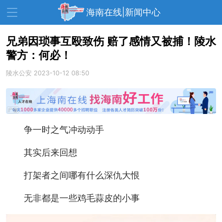
海南在线|新闻中心
兄弟因琐事互殴致伤 赔了感情又被捕！陵水
警方：何必！
资讯中心
热点
旅游
陵水公安
2023-10-12 08:50
文体
消费
财经
教育
健康
房产
家装
交通
美食
争一时之气冲动动手
生活
演出
活动
其实后来回想
展会
走读海南
周末去哪儿
打架者之间哪有什么深仇大恨
人才在线
天涯企服
无非都是一些鸡毛蒜皮的小事