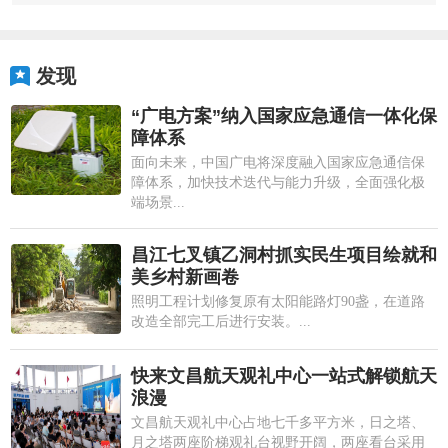
发现
“广电方案”纳入国家应急通信一体化保
障体系
面向未来，中国广电将深度融入国家应急通信保
障体系，加快技术迭代与能力升级，全面强化极
端场景...
昌江七叉镇乙洞村抓实民生项目绘就和
美乡村新画卷
照明工程计划修复原有太阳能路灯90盏，在道路
改造全部完工后进行安装。...
快来文昌航天观礼中心一站式解锁航天
浪漫
文昌航天观礼中心占地七千多平方米，日之塔、
月之塔两座阶梯观礼台视野开阔，两座看台采用