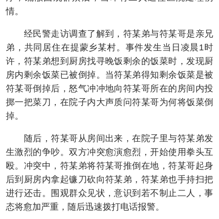
情。
经民警走访调查了解到，符某弟与符某哥是亲兄
弟，共同居住在提蒙乡某村。事件发生当日凌晨1时
许，符某弟想到厨房找寻晚饭剩余的饭菜时，发现厨
房内剩余饭菜已被倒掉。当符某弟得知剩余饭菜是被
符某哥倒掉后，怒气冲冲地向符某哥所在的房间内投
掷一把菜刀，在院子内大声质问符某哥为何将饭菜倒
掉。
随后，符某哥从房间出来，在院子里与符某弟发
生激烈的争吵。双方冲突愈演愈烈，开始使用拳头互
殴。冲突中，符某弟将符某哥推倒在地，符某哥起身
后到厨房内拿起镰刀砍向符某弟，符某弟也手持扫把
进行还击。围观群众见状，意识到若不制止二人，事
态将愈加严重，随后迅速拨打电话报警。