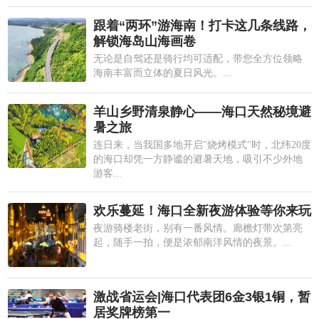
跟着“两环”游海南！打卡这几条线路，
解锁海岛山海画卷
无论是自驾还是骑行均可适配，带您全方位领略
海南丰富而立体的夏日风光。...
羊山乡野清泉静心——海口天然秘境避
暑之旅
连日来，当我国多地开启"烧烤模式"时，北纬20度
的海口却凭一方静谧的避暑天地，吸引不少外地
游客...
欢乐蔓延！海口全新夜游体验等你来玩
夜游骑楼老街，别有一番风情。廊檐灯带次第亮
起，随手一拍，便是浓郁南洋风情的夜景。...
激战省运会|海口代表团6金3银1铜，暂
居奖牌榜第一