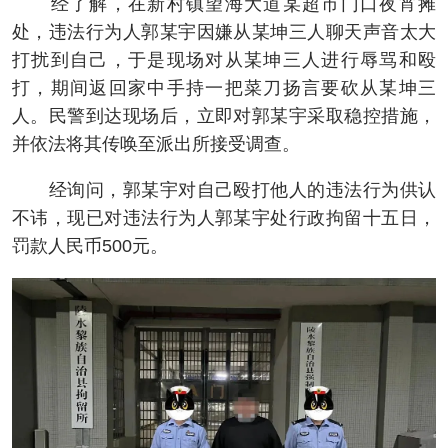
经了解，在新村镇望海大道某超市门口夜宵摊
处，违法行为人郭某宇因嫌从某坤三人聊天声音太大
打扰到自己，于是现场对从某坤三人进行辱骂和殴
打，期间返回家中手持一把菜刀扬言要砍从某坤三
人。民警到达现场后，立即对郭某宇采取稳控措施，
并依法将其传唤至派出所接受调查。
经询问，郭某宇对自己殴打他人的违法行为供认
不讳，现已对违法行为人郭某宇处行政拘留十五日，
罚款人民币500元。