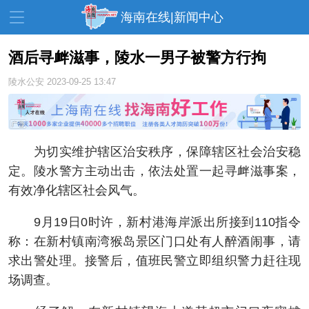
海南在线|新闻中心
酒后寻衅滋事，陵水一男子被警方行拘
陵水公安
2023-09-25 13:47
资讯中心
热点
旅游
文体
消费
财经
教育
健康
房产
为切实维护辖区治安秩序，保障辖区社会治安稳
家装
交通
美食
定。陵水警方主动出击，依法处置一起寻衅滋事案，
有效净化辖区社会风气。
生活
演出
活动
9月19日0时许，新村港海岸派出所接到110指令
展会
走读海南
周末去哪儿
称：在新村镇南湾猴岛景区门口处有人醉酒闹事，请
人才在线
天涯企服
求出警处理。接警后，值班民警立即组织警力赶往现
场调查。