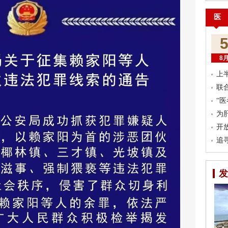
医
8
上
联
“
为
开
追
发