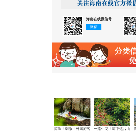
海南在线微信号
微信
惊险！刺激！外国游客
一路生花！琼中这片山