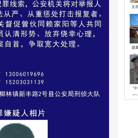
文
盛
庙
“
展