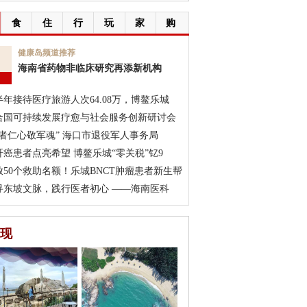
食
住
行
玩
家
购
5
健康岛频道推荐
海南省药物非临床研究再添新机构
月
半年接待医疗旅游人次64.08万，博鳌乐城
合国可持续发展疗愈与社会服务创新研讨会
医者仁心敬军魂” 海口市退役军人事务局
肝癌患者点亮希望 博鳌乐城“零关税”钇9
放50个救助名额！乐城BNCT肿瘤患者新生帮
寻东坡文脉，践行医者初心 ——海南医科
现