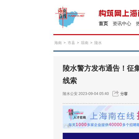
首页
资讯中心
海南
>
市县
>
琼南
>
陵水
陵水警方发布通告！征
线索
陵水公安
2023-09-04 05:40