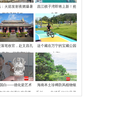
昌：火箭发射夜燃爆暑
昌江棋子湾即将上新！抢
期亲子航天热
先看→
夏落笔收官，赴文昌孔
这个藏在万宁的宝藏公园
，敬每一段寒窗时光
火了!
中国白——德化瓷艺术
海南本土珍稀防风植物银
”在海南省博物馆启幕
毛树：一身绒毛的“抗风卫
士”