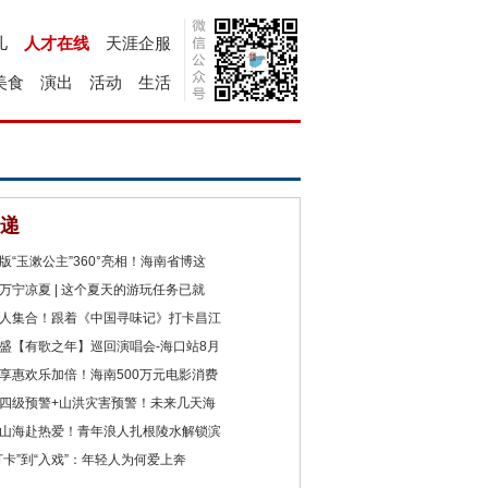
儿
人才在线
天涯企服
美食
演出
活动
生活
递
版“玉漱公主”360°亮相！海南省博这
万宁凉夏 | 这个夏天的游玩任务已就
人集合！跟着《中国寻味记》打卡昌江
盛【有歌之年】巡回演唱会-海口站8月
享惠欢乐加倍！海南500万元电影消费
四级预警+山洪灾害预警！未来几天海
山海赴热爱！青年浪人扎根陵水解锁滨
打卡”到“入戏”：年轻人为何爱上奔