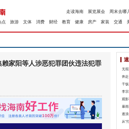
走读海南
展览展会
周末去哪
热点
旅游
文体
消费
财经
教育
健康
房产
家装
交通
速
集赖家阳等人涉恶犯罪团伙违法犯罪
无瑕
奔赴
干饭
李宗
观影
暴雨
逐浪
从“