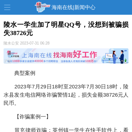
海南在线|新闻中心
陵水一学生加了明星QQ号，没想到被骗损
失38726元
资讯中心
热点
旅游
陵水公安
2023-07-31 06:28
文体
消费
财经
教育
健康
房产
家装
交通
美食
典型案例
生活
演出
活动
2023年7月29日18时至2023年7月30日18时，陵
水县发生电信网络诈骗警情1起，损失金额38726元人
展会
走读海南
周末去哪儿
民币。
人才在线
天涯企服
【诈骗案例一】
冒充律师诈骗：英州镇一学生在快手软件上，看