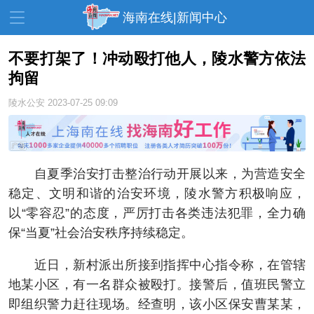
海南在线|新闻中心
不要打架了！冲动殴打他人，陵水警方依法
拘留
资讯中心
热点
旅游
陵水公安
2023-07-25 09:09
文体
消费
财经
教育
健康
房产
家装
交通
美食
自夏季治安打击整治行动开展以来，为营造安全
稳定、文明和谐的治安环境，陵水警方积极响应，
生活
演出
活动
以“零容忍”的态度，严厉打击各类违法犯罪，全力确
展会
走读海南
周末去哪儿
保“当夏”社会治安秩序持续稳定。
人才在线
天涯企服
近日，新村派出所接到指挥中心指令称，在管辖
地某小区，有一名群众被殴打。接警后，值班民警立
即组织警力赶往现场。经查明，该小区保安曹某某，