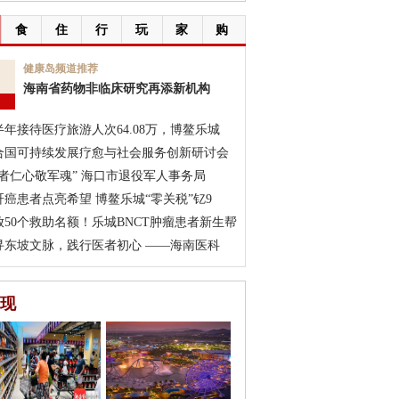
食
住
行
玩
家
购
6
健康岛频道推荐
海南省药物非临床研究再添新机构
月
半年接待医疗旅游人次64.08万，博鳌乐城
合国可持续发展疗愈与社会服务创新研讨会
医者仁心敬军魂” 海口市退役军人事务局
肝癌患者点亮希望 博鳌乐城“零关税”钇9
放50个救助名额！乐城BNCT肿瘤患者新生帮
寻东坡文脉，践行医者初心 ——海南医科
现