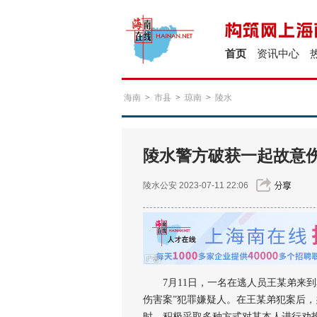
首页
资讯中心
海南
>
市县
>
琼南
>
陵水
陵水警方破获一起故意
陵水公安
2023-07-11 22:06
7月11日，一名在逃人员王某弟来到本号
伤害案”犯罪嫌疑人。在王某弟犯案后
时，积极采取多种方式对其本人进行劝