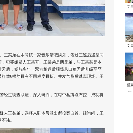
文
文
某哥、王某弟在本号镇一家音乐清吧娱乐，酒过三巡后遇见同
解，犯罪嫌疑人王某哥、王某弟是两兄弟，与王某某是本
过矛盾，积怨多年，双方相遇后现场从口角矛盾升级至严
某打致6根肋骨有不同程度骨折、并发气胸后逃离现场。王
盛
庙
民警经过调查取证，深入研判，在琼中县蹲点布控，成功将
嫌疑人王某弟，选择来到本号派出所投案自首。经询问，王
认不讳。