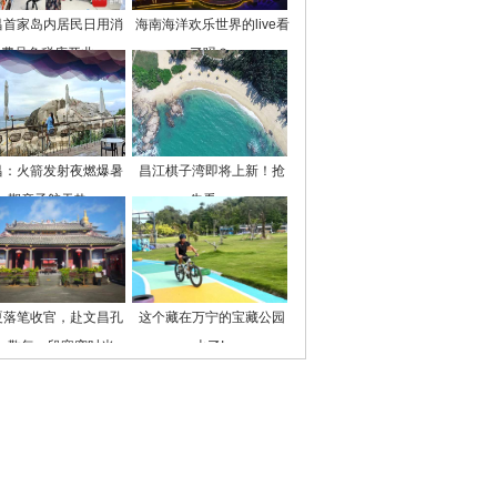
昌首家岛内居民日用消
海南海洋欢乐世界的live看
费品免税店开业
了吗？
昌：火箭发射夜燃爆暑
昌江棋子湾即将上新！抢
期亲子航天热
先看→
夏落笔收官，赴文昌孔
这个藏在万宁的宝藏公园
，敬每一段寒窗时光
火了!