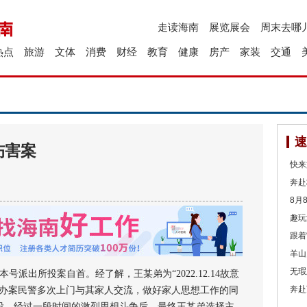
走读海南
展览展会
周末去哪
热点
旅游
文体
消费
财经
教育
健康
房产
家装
交通
速
伤害案
快来
奔赴
8月
趣玩
跟着
羊山
无瑕
派出所投案自首。经了解，王某弟为“2022.12.14故意
奔赴
，办案民警多次上门与其家人交流，做好家人思想工作的同
投。经过一段时间的激烈思想斗争后，最终王某弟选择主