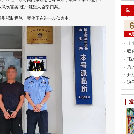
14故意伤害案”犯罪嫌疑人全部归案。
医
取强制措施，案件正在进一步侦办中。
8
上
联
“
为
开
追
发