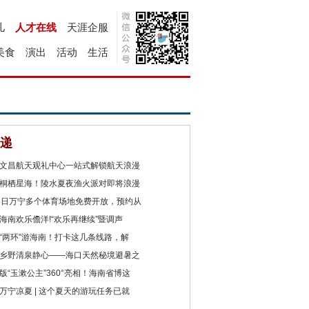
儿
人才在线
天涯企服
美食
演出
活动
生活
递
文昌航天观礼中心一站式解锁航天浪漫
桐栖星海！陵水夏夜渔火派对即将浪漫
8日万宁多个体育场地免费开放，预约从
海南欢乐儋洋!“欢乐再继续”暨调声
“两环”游海南！打卡这几条线路，解
乡野清泉静心——海口天然秘境避暑之
版“玉漱公主”360°亮相！海南省博这
万宁凉夏 | 这个夏天的游玩任务已就