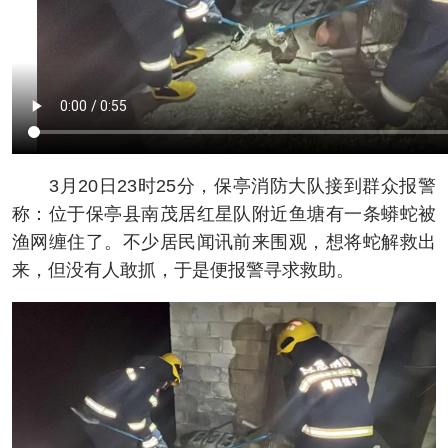
3月20日23时25分，保亭消防大队接到群众报警
称：位于保亭县南茂居红星队附近鱼塘有一条蟒蛇被
渔网缠住了。不少居民闻讯前来围观，想将蛇解救出
来，但没有人敢抓，于是便报警寻求救助。