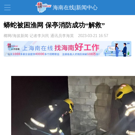
海南在线|新闻中心
蟒蛇被困渔网 保亭消防成功“解救”
椰网/海拔新闻
记者李兴民 通讯员李海英
2023-03-21 16:57
资讯中心
热点
旅游
文体
消费
财经
教育
健康
房产
家装
交通
美食
生活
演出
活动
展会
走读海南
周末去哪儿
人才在线
天涯企服