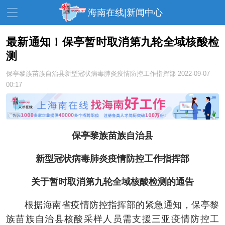
海南在线|新闻中心
最新通知！保亭暂时取消第九轮全域核酸检
测
资讯中心
热点
旅游
保亭黎族苗族自治县新型冠状病毒肺炎疫情防控工作指挥部
2022-09-07
文体
消费
财经
00:17
教育
健康
房产
家装
交通
美食
保亭黎族苗族自治县
生活
演出
活动
新型冠状病毒肺炎疫情防控工作指挥部
展会
走读海南
周末去哪儿
关于暂时取消第九轮全域核酸检测的通告
人才在线
天涯企服
根据海南省疫情防控指挥部的紧急通知，保亭黎
族苗族自治县核酸采样人员需支援三亚疫情防控工