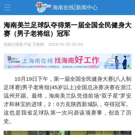
海南在线|新闻中心
海南美兰足球队夺得第一届全国全民健身大
赛（男子老将组）冠军
资讯中心
热点
旅游
海南日报客户端
王黎刚
2024-10-20 20:54
文体
消费
财经
教育
健康
房产
家装
交通
美食
10月19日下午，第一届全国全民健身大赛(八人制
生活
演出
活动
足球赛)男子老将组(45岁以上)全国总决赛决赛在浙江
温州开踢。最终，海南美兰队凭借前场“双子星”罗安
展会
走读海南
周末去哪儿
才和林宝的进球，2：0力克陕西新城队，夺得冠军。
人才在线
天涯企服
这也是我省足球队第一次问鼎该项赛事，创造了历
史。