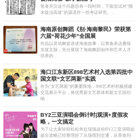
笔者关注这个问题也有一段时间，下面尝试对"隋
末徙治高坡"的源流作一些考证研究。...
海南原创舞蹈《别·海南黎民》荣获第
六届“荷花少年”全国展
作品以灵动舞姿讲述海南故事，以青春表达赓续
东坡文脉，充分展现了海南舞蹈创作和艺术人才
培养的...
海口江东新区898艺术村入选第四批中
国文联“文艺两新”实践
作为"文艺两新"的重要阵地，898艺术村积极搭建
交流展示平台，将优秀新文艺群体和新文艺组织
纳...
BY2三亚演唱会倒计时|观演+度假攻
略，一文搞定
为了让大家轻轻松松奔赴现场这份BY2三亚演唱会
超全攻略已经整理好了从场馆到交通，从美食到