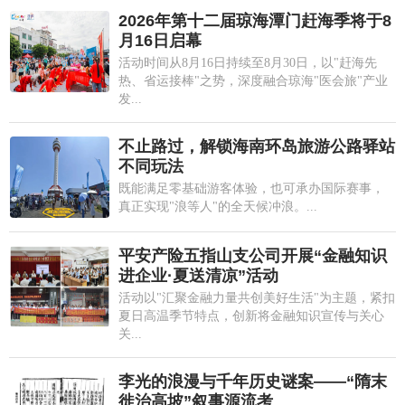
2026年第十二届琼海潭门赶海季将于8
月16日启幕
活动时间从8月16日持续至8月30日，以"赶海先
热、省运接棒"之势，深度融合琼海"医会旅"产业
发...
不止路过，解锁海南环岛旅游公路驿站
不同玩法
既能满足零基础游客体验，也可承办国际赛事，
真正实现"浪等人"的全天候冲浪。...
平安产险五指山支公司开展“金融知识
进企业·夏送清凉”活动
活动以"汇聚金融力量共创美好生活"为主题，紧扣
夏日高温季节特点，创新将金融知识宣传与关心
关...
李光的浪漫与千年历史谜案——“隋末
徙治高坡”叙事源流考