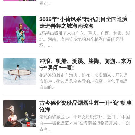
景点...
2026年“小荷风采”精品剧目全国巡演
走进善舞之城海南琼海
2场演出吸引了来自广东、重庆、广西、甘肃、湖
北、河南、海南等多地的34个精彩作品闪亮登
场。...
冲浪、帆船、溯溪、崖降、骑游…来万
宁“勇闯”一夏!
抱起冲浪板走向海边，浪花一次次涌来，耳边是
海浪声，街边是风格各异的冲浪店，空气里都是
自由的...
古今德化瓷珍品熠熠生辉一叶“瓷”帆渡
沧海
清雅白瓷藏匠心，千年文脉映琼州。近日，"中国
白——德化瓷艺术展"在海南省博物馆开展，一众
古今...